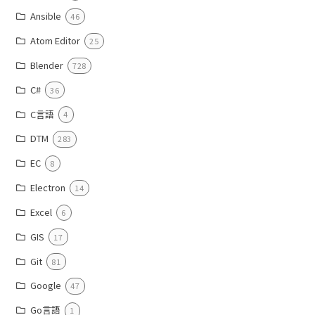
Ansible
46
Atom Editor
25
Blender
728
C#
36
C言語
4
DTM
283
EC
8
Electron
14
Excel
6
GIS
17
Git
81
Google
47
Go言語
1