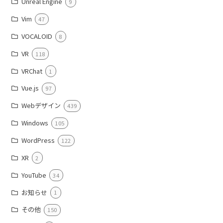
Unreal Engine
9
Vim
47
VOCALOID
8
VR
118
VRChat
1
Vue.js
97
Webデザイン
439
Windows
105
WordPress
122
XR
2
YouTube
34
お知らせ
1
その他
150