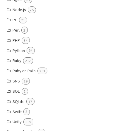
Node.js
75
PC
21
Perl
2
PHP
34
Python
94
Ruby
212
Ruby on Rails
263
SNS
19
SQL
2
SQLite
17
Swift
2
Unity
869