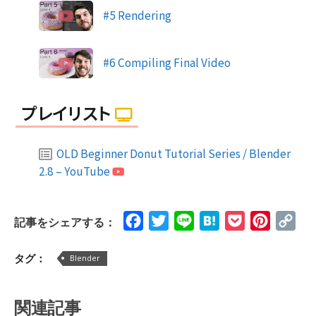
#5 Rendering
#6 Compiling Final Video
プレイリスト
OLD Beginner Donut Tutorial Series / Blender
2.8 – YouTube
Facebook
Twitter
Line
Hatena
Pocket
Pinteres
Cop
記事をシェアする：
Lin
タグ：
Blender
関連記事