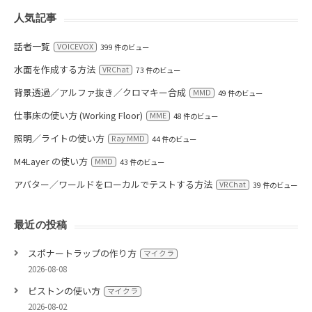
人気記事
話者一覧
VOICEVOX
399 件のビュー
水面を作成する方法
VRChat
73 件のビュー
背景透過／アルファ抜き／クロマキー合成
MMD
49 件のビュー
仕事床の使い方 (Working Floor)
MME
48 件のビュー
照明／ライトの使い方
Ray MMD
44 件のビュー
M4Layer の使い方
MMD
43 件のビュー
アバター／ワールドをローカルでテストする方法
VRChat
39 件のビュー
最近の投稿
スポナートラップの作り方
マイクラ
2026-08-08
ピストンの使い方
マイクラ
2026-08-02