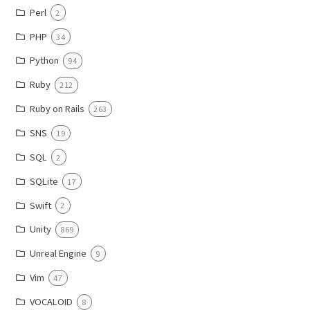
Perl
2
PHP
34
Python
94
Ruby
212
Ruby on Rails
263
SNS
19
SQL
2
SQLite
17
Swift
2
Unity
869
Unreal Engine
9
Vim
47
VOCALOID
8