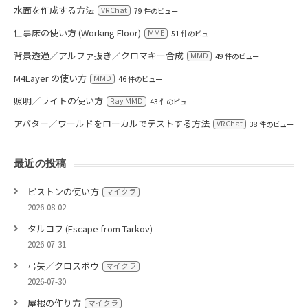
水面を作成する方法
VRChat
79 件のビュー
仕事床の使い方 (Working Floor)
MME
51 件のビュー
背景透過／アルファ抜き／クロマキー合成
MMD
49 件のビュー
M4Layer の使い方
MMD
46 件のビュー
照明／ライトの使い方
Ray MMD
43 件のビュー
アバター／ワールドをローカルでテストする方法
VRChat
38 件のビュー
最近の投稿
ピストンの使い方
マイクラ
2026-08-02
タルコフ (Escape from Tarkov)
2026-07-31
弓矢／クロスボウ
マイクラ
2026-07-30
屋根の作り方
マイクラ