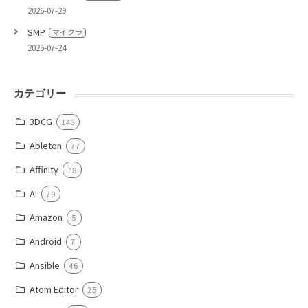
2026-07-29
SMP
マイクラ
2026-07-24
カテゴリー
3DCG
146
Ableton
77
Affinity
78
AI
79
Amazon
5
Android
7
Ansible
46
Atom Editor
25