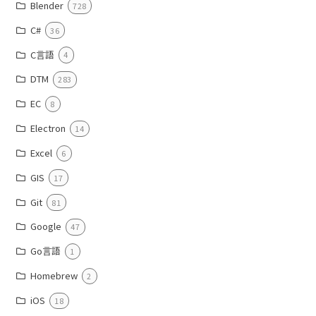
Blender
728
C#
36
C言語
4
DTM
283
EC
8
Electron
14
Excel
6
GIS
17
Git
81
Google
47
Go言語
1
Homebrew
2
iOS
18