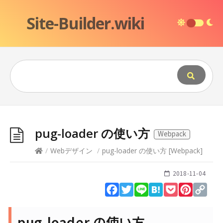
Site-Builder.wiki
pug-loader の使い方
Webpack
/
Webデザイン
/
pug-loader の使い方
[
Webpack
]
2018-11-04
Facebook
Twitter
Line
Hatena
Pocket
Pinteres
Cop
Lin
pug-loader の使い方