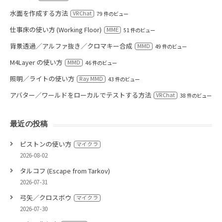
水面を作成する方法
VRChat
79 件のビュー
仕事床の使い方 (Working Floor)
MME
51 件のビュー
背景透過／アルファ抜き／クロマキー合成
MMD
49 件のビュー
M4Layer の使い方
MMD
46 件のビュー
照明／ライトの使い方
Ray MMD
43 件のビュー
アバター／ワールドをローカルでテストする方法
VRChat
38 件のビュー
最近の投稿
ピストンの使い方
マイクラ
2026-08-02
タルコフ (Escape from Tarkov)
2026-07-31
弓矢／クロスボウ
マイクラ
2026-07-30