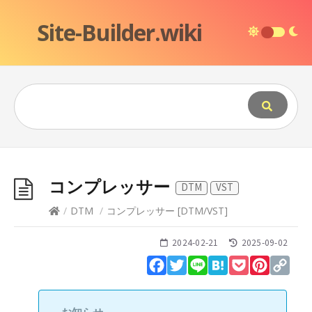
Site-Builder.wiki
コンプレッサー
DTM
VST
/
DTM
/
コンプレッサー
[
DTM
/
VST
]
2024-02-21
2025-09-02
Facebook
Twitter
Line
Hatena
Pocket
Pinteres
Cop
Lin