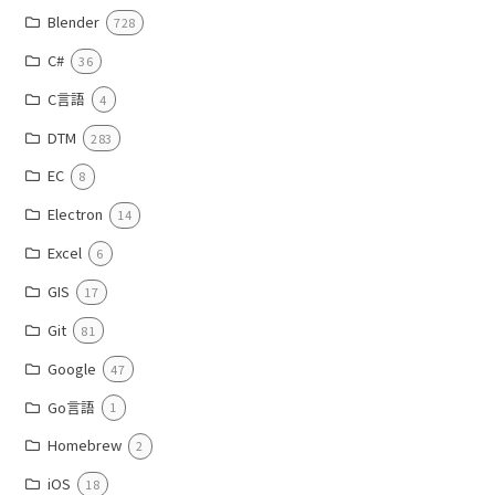
Blender
728
C#
36
C言語
4
DTM
283
EC
8
Electron
14
Excel
6
GIS
17
Git
81
Google
47
Go言語
1
Homebrew
2
iOS
18