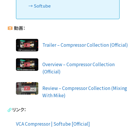
Softube
動画：
Trailer – Compressor Collection (Official)
Overview – Compressor Collection
(Official)
Review – Compressor Collection (Mixing
With Mike)
リンク：
VCA Compressor | Softube [Official]