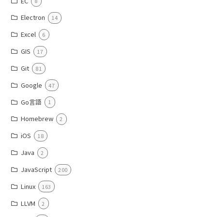
EC
8
Electron
14
Excel
6
GIS
17
Git
81
Google
47
Go言語
1
Homebrew
2
iOS
18
Java
2
JavaScript
200
Linux
163
LLVM
2