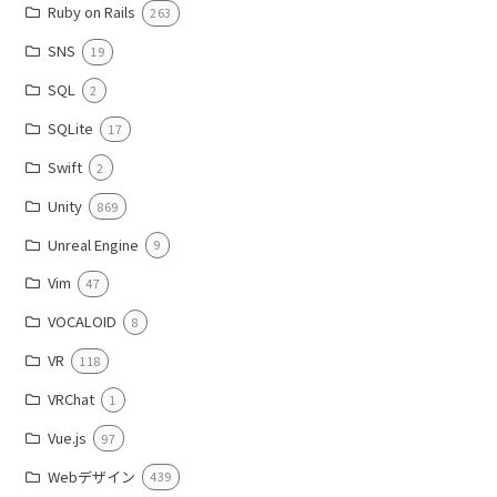
Ruby on Rails
263
SNS
19
SQL
2
SQLite
17
Swift
2
Unity
869
Unreal Engine
9
Vim
47
VOCALOID
8
VR
118
VRChat
1
Vue.js
97
Webデザイン
439