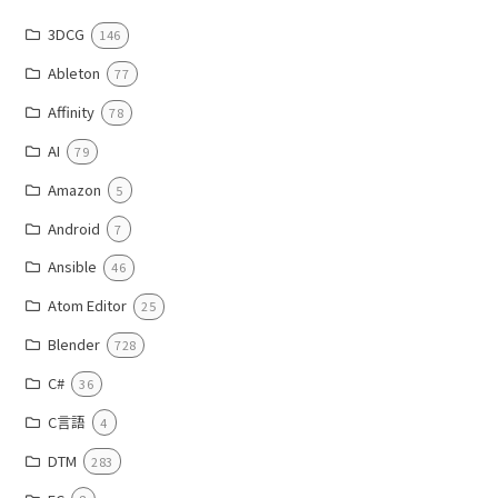
3DCG
146
Ableton
77
Affinity
78
AI
79
Amazon
5
Android
7
Ansible
46
Atom Editor
25
Blender
728
C#
36
C言語
4
DTM
283