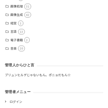
画像処理
31
画像生成
42
経営
1
言語
13
電子書籍
2
音楽
20
管理人からひと言
ブリュンヒルデじゃないもん。ポニョだもん☆
管理者メニュー
ログイン