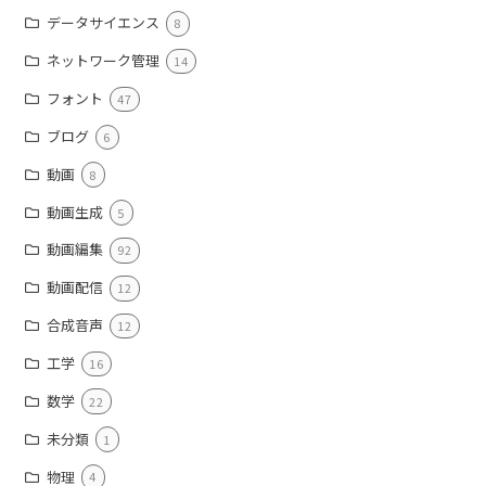
データサイエンス
8
ネットワーク管理
14
フォント
47
ブログ
6
動画
8
動画生成
5
動画編集
92
動画配信
12
合成音声
12
工学
16
数学
22
未分類
1
物理
4