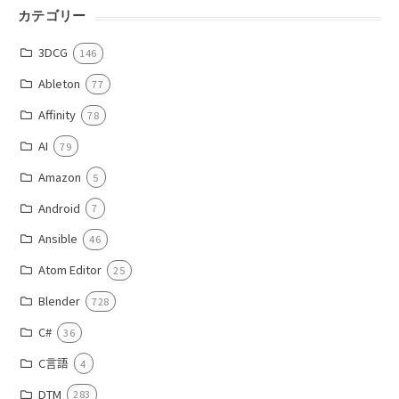
カテゴリー
3DCG
146
Ableton
77
Affinity
78
AI
79
Amazon
5
Android
7
Ansible
46
Atom Editor
25
Blender
728
C#
36
C言語
4
DTM
283