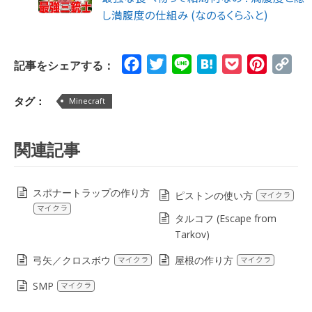
し満腹度の仕組み (なのるくらふと)
Facebook
Twitter
Line
Hatena
Pocket
Pinteres
Cop
記事をシェアする：
Lin
タグ：
Minecraft
関連記事
スポナートラップの作り方
ピストンの使い方
マイクラ
マイクラ
タルコフ (Escape from
Tarkov)
弓矢／クロスボウ
屋根の作り方
マイクラ
マイクラ
SMP
マイクラ