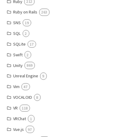
Ruby
212
Ruby on Rails
263
SNS
19
SQL
2
SQLite
17
Swift
2
Unity
869
Unreal Engine
9
Vim
47
VOCALOID
8
VR
118
VRChat
1
Vue.js
97