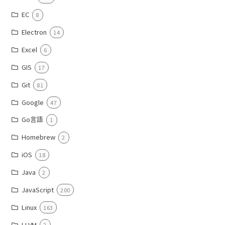
EC
8
Electron
14
Excel
6
GIS
17
Git
81
Google
47
Go言語
1
Homebrew
2
iOS
18
Java
2
JavaScript
200
Linux
163
LLVM
2