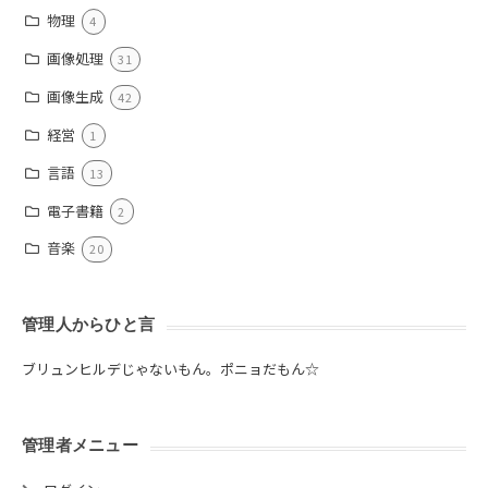
物理
4
画像処理
31
画像生成
42
経営
1
言語
13
電子書籍
2
音楽
20
管理人からひと言
ブリュンヒルデじゃないもん。ポニョだもん☆
管理者メニュー