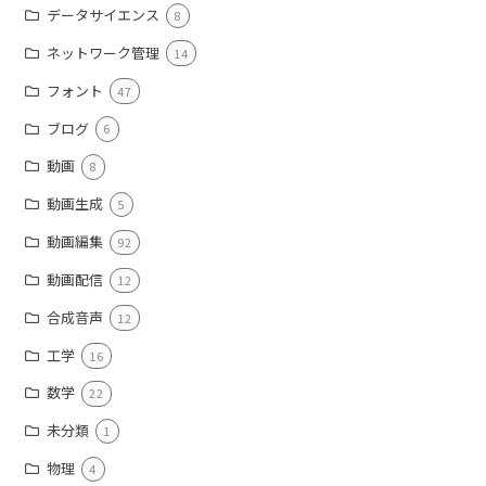
データサイエンス
8
ネットワーク管理
14
フォント
47
ブログ
6
動画
8
動画生成
5
動画編集
92
動画配信
12
合成音声
12
工学
16
数学
22
未分類
1
物理
4