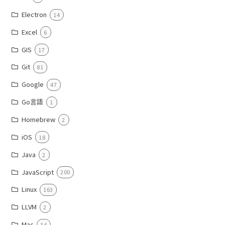
Electron
14
Excel
6
GIS
17
Git
81
Google
47
Go言語
1
Homebrew
2
iOS
18
Java
2
JavaScript
200
Linux
163
LLVM
2
Mac
34