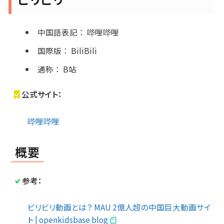
中国語表記
：
哔哩哔哩
国際版
：
BiliBili
通称
：
B站
公式サイト：
哔哩哔哩
概要
参考：
ビリビリ動画とは？ MAU 2億人超の中国巨大動画サイ
ト | openkidsbase blog