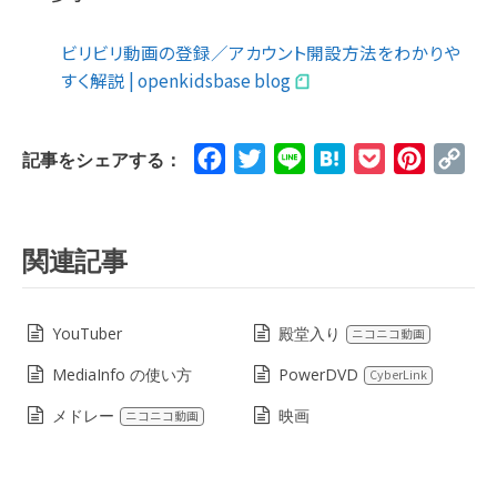
ビリビリ動画の登録／アカウント開設方法をわかりや
すく解説 | openkidsbase blog
Facebook
Twitter
Line
Hatena
Pocket
Pinteres
Cop
記事をシェアする：
Lin
関連記事
YouTuber
殿堂入り
ニコニコ動画
MediaInfo の使い方
PowerDVD
CyberLink
メドレー
映画
ニコニコ動画