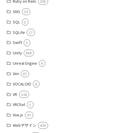
Ruby on Rails
263
SNS
19
SQL
2
SQLite
17
Swift
2
Unity
869
Unreal Engine
9
Vim
47
VOCALOID
8
VR
118
VRChat
1
Vue.js
97
Webデザイン
439