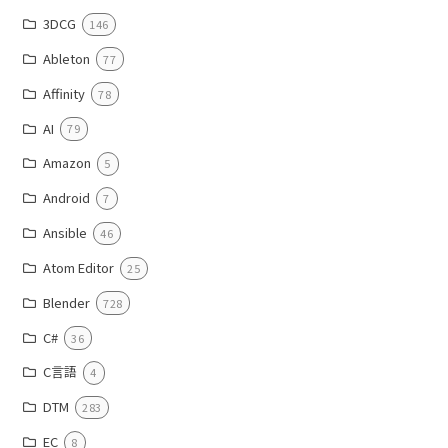
3DCG
146
Ableton
77
Affinity
78
AI
79
Amazon
5
Android
7
Ansible
46
Atom Editor
25
Blender
728
C#
36
C言語
4
DTM
283
EC
8