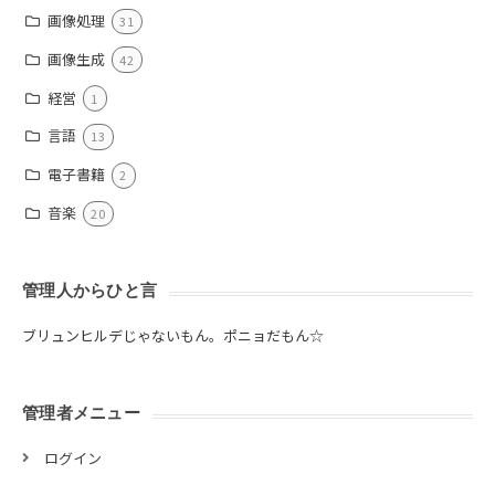
画像処理
31
画像生成
42
経営
1
言語
13
電子書籍
2
音楽
20
管理人からひと言
ブリュンヒルデじゃないもん。ポニョだもん☆
管理者メニュー
ログイン