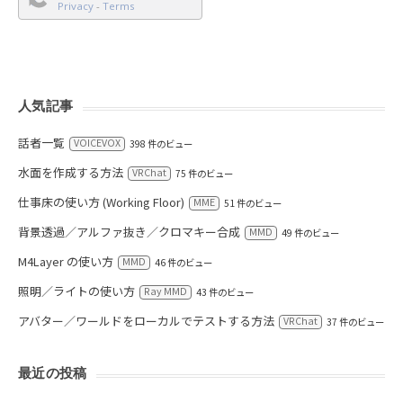
Privacy
-
Terms
人気記事
話者一覧
VOICEVOX
398 件のビュー
水面を作成する方法
VRChat
75 件のビュー
仕事床の使い方 (Working Floor)
MME
51 件のビュー
背景透過／アルファ抜き／クロマキー合成
MMD
49 件のビュー
M4Layer の使い方
MMD
46 件のビュー
照明／ライトの使い方
Ray MMD
43 件のビュー
アバター／ワールドをローカルでテストする方法
VRChat
37 件のビュー
最近の投稿