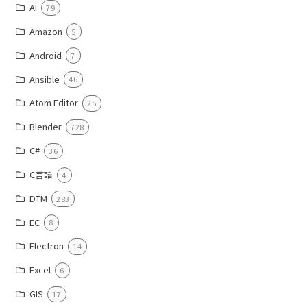
AI
79
Amazon
5
Android
7
Ansible
46
Atom Editor
25
Blender
728
C#
36
C言語
4
DTM
283
EC
8
Electron
14
Excel
6
GIS
17