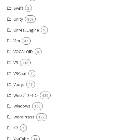
Swift
2
Unity
869
Unreal Engine
9
Vim
47
VOCALOID
8
VR
118
VRChat
1
Vue.js
97
Webデザイン
439
Windows
105
WordPress
122
XR
2
YouTube
34