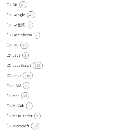
Git
81
Google
47
Go言語
1
Homebrew
2
iOS
18
Java
2
JavaScript
200
Linux
163
LLVM
2
Mac
34
MeCab
1
MetaTrader
2
Microsoft
13