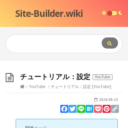
Site-Builder.wiki
チュートリアル：設定
YouTube
/
YouTube
/
チュートリアル：設定
[
YouTube
]
2024-08-15
Facebook
Twitter
Line
Hatena
Pocket
Pinteres
Cop
Lin