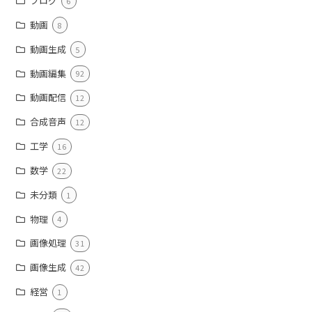
ブログ
6
動画
8
動画生成
5
動画編集
92
動画配信
12
合成音声
12
工学
16
数学
22
未分類
1
物理
4
画像処理
31
画像生成
42
経営
1