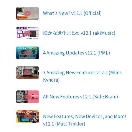
What’s New? v12.1 (Official)
細かな進化まとめ v12.1 (akiMusic)
4 Amazing Updates v12.1 (PML)
3 Amazing New Features v12.1 (Miles
Kvndra)
All New Features v12.1 (Side Brain)
New Features, New Devices, and More!
v12.1 (Matt Tinkler)