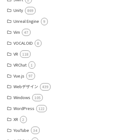
Unity
869
Unreal Engine
9
Vim
47
VOCALOID
8
VR
118
VRChat
1
Vue.js
97
Webデザイン
439
Windows
105
WordPress
122
XR
2
YouTube
34