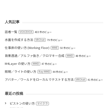
人気記事
話者一覧
VOICEVOX
403 件のビュー
水面を作成する方法
VRChat
79 件のビュー
仕事床の使い方 (Working Floor)
MME
50 件のビュー
背景透過／アルファ抜き／クロマキー合成
MMD
48 件のビュー
M4Layer の使い方
MMD
47 件のビュー
照明／ライトの使い方
Ray MMD
44 件のビュー
アバター／ワールドをローカルでテストする方法
VRChat
41 件のビュー
最近の投稿
ピストンの使い方
マイクラ