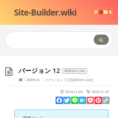
Site-Builder.wiki
バージョン 12
Ableton Live
/
Ableton
/
バージョン 12
[
Ableton Live
]
2024-11-04
2024-11-29
Facebook
Twitter
Line
Hatena
Pocket
Pinteres
Cop
Lin