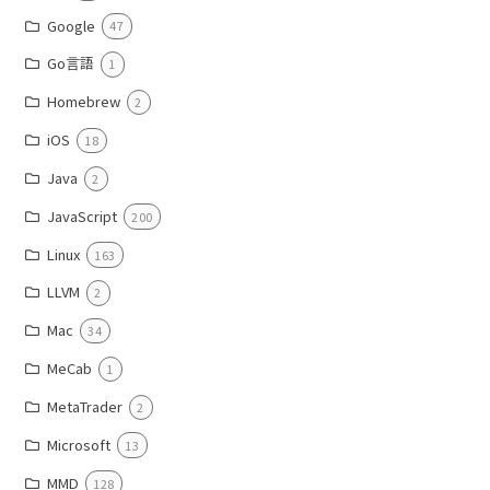
Google
47
Go言語
1
Homebrew
2
iOS
18
Java
2
JavaScript
200
Linux
163
LLVM
2
Mac
34
MeCab
1
MetaTrader
2
Microsoft
13
MMD
128