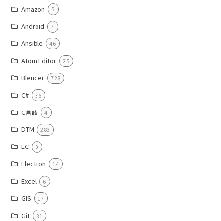
Amazon
5
Android
7
Ansible
46
Atom Editor
25
Blender
728
C#
36
C言語
4
DTM
283
EC
8
Electron
14
Excel
6
GIS
17
Git
81