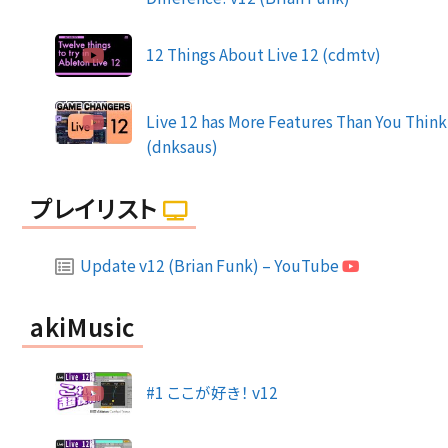
12 Things About Live 12 (cdmtv)
Live 12 has More Features Than You Think
(dnksaus)
プレイリスト
Update v12 (Brian Funk) – YouTube
akiMusic
#1 ここが好き！ v12