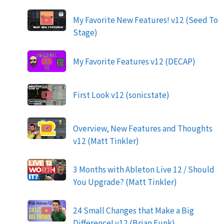
My Favorite New Features! v12 (Seed To
Stage)
My Favorite Features v12 (DECAP)
First Look v12 (sonicstate)
Overview, New Features and Thoughts
v12 (Matt Tinkler)
3 Months with Ableton Live 12 / Should
You Upgrade? (Matt Tinkler)
24 Small Changes that Make a Big
Difference! v12 (Brian Funk)