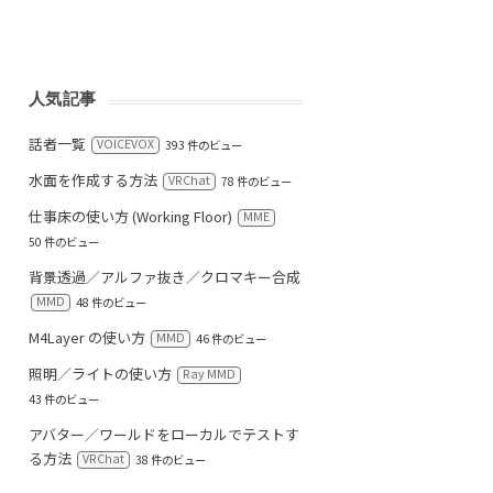
人気記事
話者一覧
VOICEVOX
393 件のビュー
水面を作成する方法
VRChat
78 件のビュー
仕事床の使い方 (Working Floor)
MME
50 件のビュー
背景透過／アルファ抜き／クロマキー合成
MMD
48 件のビュー
M4Layer の使い方
MMD
46 件のビュー
照明／ライトの使い方
Ray MMD
43 件のビュー
アバター／ワールドをローカルでテストす
る方法
VRChat
38 件のビュー