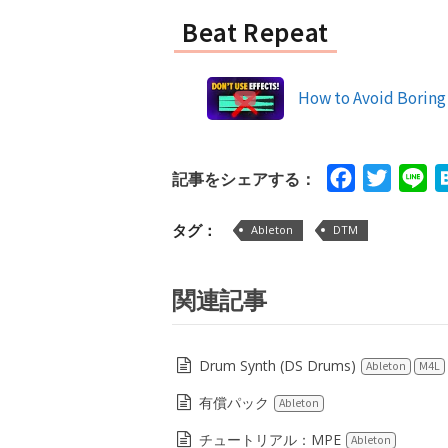
Beat Repeat
How to Avoid Boring
Facebook
Twitte
Li
記事をシェアする：
タグ：
Ableton
DTM
関連記事
Drum Synth (DS Drums)
Ableton
M4L
有償パック
Ableton
チュートリアル：MPE
Ableton