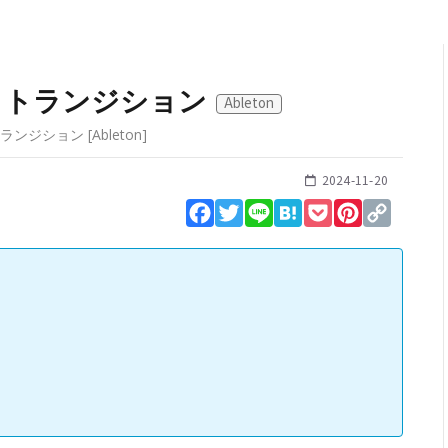
：トランジション
Ableton
トランジション
[
Ableton
]
2024-11-20
Facebook
Twitter
Line
Hatena
Pocket
Pinterest
Copy
Link