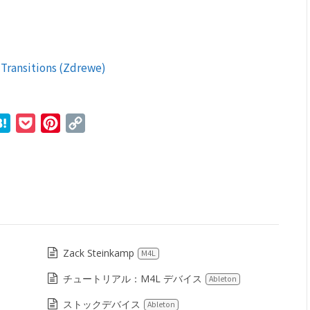
 Transitions (Zdrewe)
r
ne
Hatena
Pocket
Pinterest
Copy
Link
Zack Steinkamp
M4L
チュートリアル：M4L デバイス
Ableton
ストックデバイス
Ableton