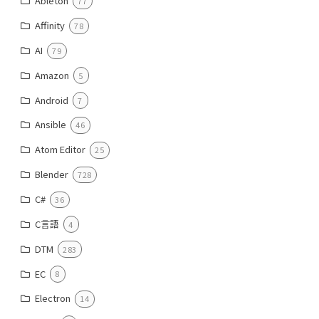
Ableton
77
Affinity
78
AI
79
Amazon
5
Android
7
Ansible
46
Atom Editor
25
Blender
728
C#
36
C言語
4
DTM
283
EC
8
Electron
14