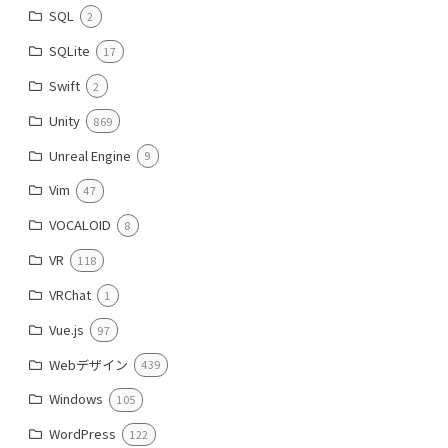
SQL
2
SQLite
17
Swift
2
Unity
869
Unreal Engine
9
Vim
47
VOCALOID
8
VR
118
VRChat
1
Vue.js
97
Webデザイン
439
Windows
105
WordPress
122