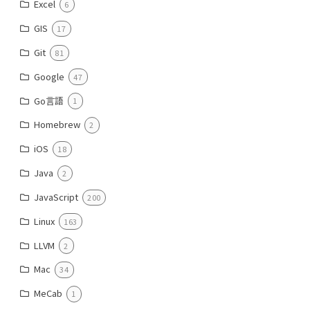
Excel
6
GIS
17
Git
81
Google
47
Go言語
1
Homebrew
2
iOS
18
Java
2
JavaScript
200
Linux
163
LLVM
2
Mac
34
MeCab
1