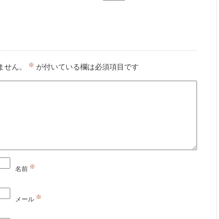
※
ません。
が付いている欄は必須項目です
※
名前
※
メール