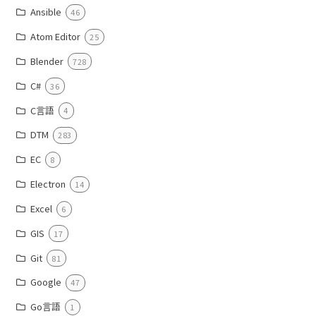
Ansible
46
Atom Editor
25
Blender
728
C#
36
C言語
4
DTM
283
EC
8
Electron
14
Excel
6
GIS
17
Git
81
Google
47
Go言語
1