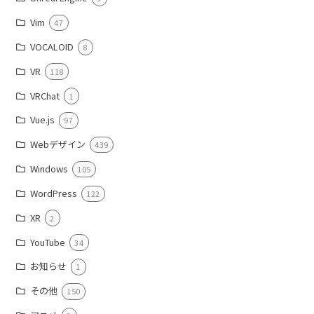
Vim
47
VOCALOID
8
VR
118
VRChat
1
Vue.js
97
Webデザイン
439
Windows
105
WordPress
122
XR
2
YouTube
34
お知らせ
1
その他
150