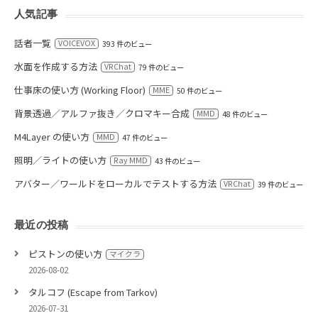
人気記事
話者一覧
VOICEVOX
393 件のビュー
水面を作成する方法
VRChat
79 件のビュー
仕事床の使い方 (Working Floor)
MME
50 件のビュー
背景透過／アルファ抜き／クロマキー合成
MMD
48 件のビュー
M4Layer の使い方
MMD
47 件のビュー
照明／ライトの使い方
Ray MMD
43 件のビュー
アバター／ワールドをローカルでテストする方法
VRChat
39 件のビュー
最近の投稿
ピストンの使い方
マイクラ
2026-08-02
タルコフ (Escape from Tarkov)
2026-07-31