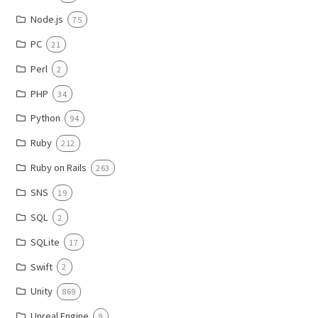
Node.js
75
PC
21
Perl
2
PHP
34
Python
94
Ruby
212
Ruby on Rails
263
SNS
19
SQL
2
SQLite
17
Swift
2
Unity
869
Unreal Engine
9