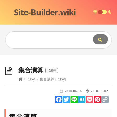
Site-Builder.wiki
集合演算
Ruby
/
Ruby
/
集合演算
[
Ruby
]
2018-06-16
2018-11-02
Facebook
Twitter
Line
Hatena
Pocket
Pinteres
Cop
Lin
集合演算