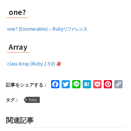
one?
one? (Enumerable) – Rubyリファレンス
Array
class Array (Ruby 2.5.0)
Facebook
Twitter
Line
Hatena
Pocket
Pinteres
Cop
記事をシェアする：
Lin
タグ：
Ruby
関連記事