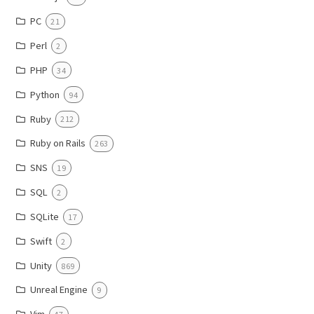
PC
21
Perl
2
PHP
34
Python
94
Ruby
212
Ruby on Rails
263
SNS
19
SQL
2
SQLite
17
Swift
2
Unity
869
Unreal Engine
9
Vim