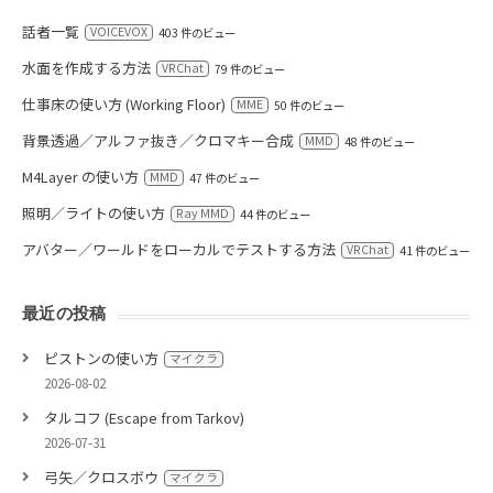
話者一覧
VOICEVOX
403 件のビュー
水面を作成する方法
VRChat
79 件のビュー
仕事床の使い方 (Working Floor)
MME
50 件のビュー
背景透過／アルファ抜き／クロマキー合成
MMD
48 件のビュー
M4Layer の使い方
MMD
47 件のビュー
照明／ライトの使い方
Ray MMD
44 件のビュー
アバター／ワールドをローカルでテストする方法
VRChat
41 件のビュー
最近の投稿
ピストンの使い方
マイクラ
2026-08-02
タルコフ (Escape from Tarkov)
2026-07-31
弓矢／クロスボウ
マイクラ