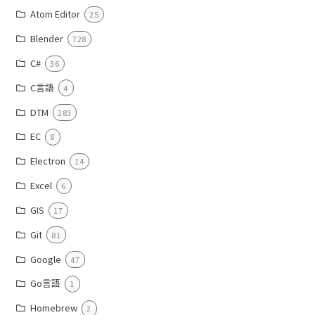
Atom Editor
25
Blender
728
C#
36
C言語
4
DTM
283
EC
8
Electron
14
Excel
6
GIS
17
Git
81
Google
47
Go言語
1
Homebrew
2