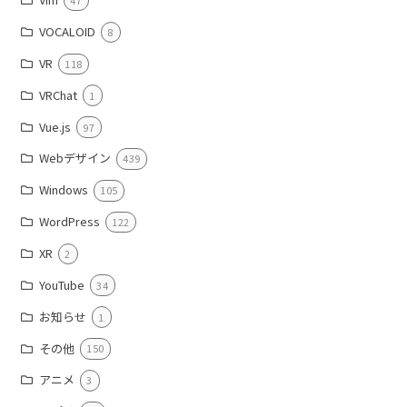
47
VOCALOID
8
VR
118
VRChat
1
Vue.js
97
Webデザイン
439
Windows
105
WordPress
122
XR
2
YouTube
34
お知らせ
1
その他
150
アニメ
3