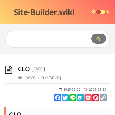
Site-Builder.wiki
CLO
3DCG
/
3DCG
/
CLO
[
3DCG
]
2025-03-20
2025-03-23
Facebook
Twitter
Line
Hatena
Pocket
Pinteres
Cop
Lin
CLO