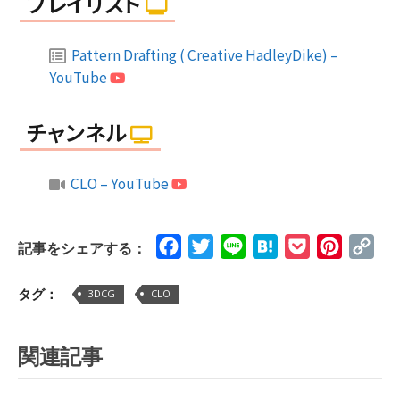
プレイリスト
Pattern Drafting ( Creative HadleyDike) –
YouTube
チャンネル
CLO – YouTube
Facebook
Twitter
Line
Hatena
Pocket
Pinteres
Cop
記事をシェアする：
Lin
タグ：
3DCG
CLO
関連記事