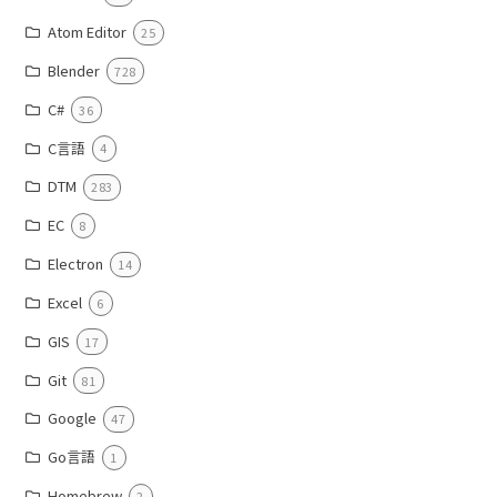
Atom Editor
25
Blender
728
C#
36
C言語
4
DTM
283
EC
8
Electron
14
Excel
6
GIS
17
Git
81
Google
47
Go言語
1
Homebrew
2