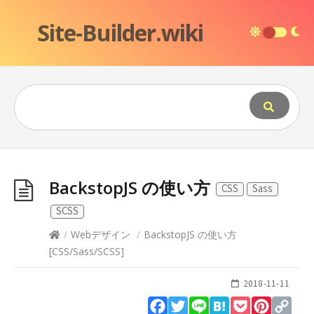
Site-Builder.wiki
BackstopJS の使い方
CSS
Sass
SCSS
/
Webデザイン
/
BackstopJS の使い方
[
CSS
/
Sass
/
SCSS
]
2018-11-11
Facebook
Twitter
Line
Hatena
Pocket
Pinteres
Cop