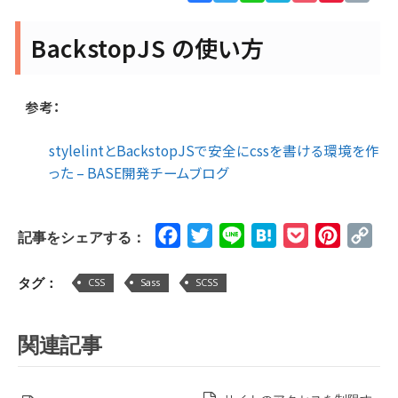
Lin
BackstopJS の使い方
参考：
stylelintとBackstopJSで安全にcssを書ける環境を作
った – BASE開発チームブログ
Facebook
Twitter
Line
Hatena
Pocket
Pinteres
Cop
記事をシェアする：
Lin
タグ：
CSS
Sass
SCSS
関連記事