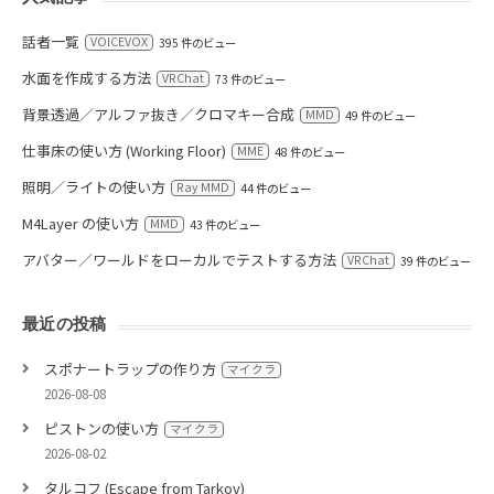
話者一覧
VOICEVOX
395 件のビュー
水面を作成する方法
VRChat
73 件のビュー
背景透過／アルファ抜き／クロマキー合成
MMD
49 件のビュー
仕事床の使い方 (Working Floor)
MME
48 件のビュー
照明／ライトの使い方
Ray MMD
44 件のビュー
M4Layer の使い方
MMD
43 件のビュー
アバター／ワールドをローカルでテストする方法
VRChat
39 件のビュー
最近の投稿
スポナートラップの作り方
マイクラ
2026-08-08
ピストンの使い方
マイクラ
2026-08-02
タルコフ (Escape from Tarkov)