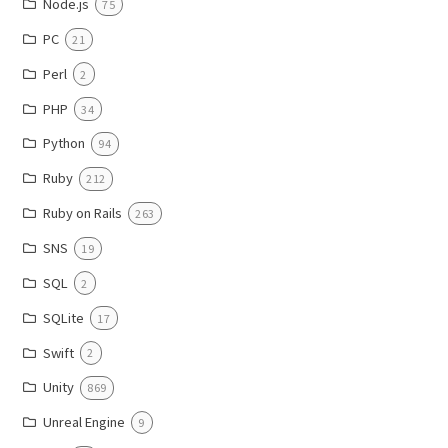
Node.js
75
PC
21
Perl
2
PHP
34
Python
94
Ruby
212
Ruby on Rails
263
SNS
19
SQL
2
SQLite
17
Swift
2
Unity
869
Unreal Engine
9