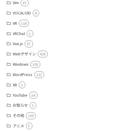
Vim
47
VOCALOID
8
VR
118
VRChat
1
Vue.js
97
Webデザイン
439
Windows
105
WordPress
122
XR
2
YouTube
34
お知らせ
1
その他
150
アニメ
3