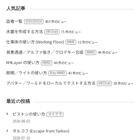
人気記事
話者一覧
VOICEVOX
403 件のビュー
水面を作成する方法
VRChat
75 件のビュー
仕事床の使い方 (Working Floor)
MME
51 件のビュー
背景透過／アルファ抜き／クロマキー合成
MMD
49 件のビュー
M4Layer の使い方
MMD
46 件のビュー
照明／ライトの使い方
Ray MMD
43 件のビュー
アバター／ワールドをローカルでテストする方法
VRChat
38 件のビュー
最近の投稿
ピストンの使い方
マイクラ
2026-08-02
タルコフ (Escape from Tarkov)
2026-07-31