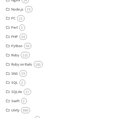
Node.js
75
PC
21
Perl
2
PHP
34
Python
94
Ruby
212
Ruby on Rails
263
SNS
19
SQL
2
SQLite
17
Swift
2
Unity
869