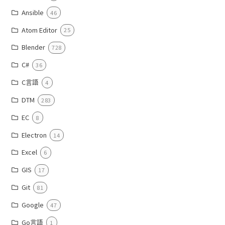
Ansible
46
Atom Editor
25
Blender
728
C#
36
C言語
4
DTM
283
EC
8
Electron
14
Excel
6
GIS
17
Git
81
Google
47
Go言語
1