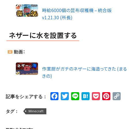
時給6000個の昆布収穫機 – 統合版
v1.21.30 (所長)
ネザーに水を設置する
動画：
作業厨がガチのネザーに海造ってきた (まる
きの)
Facebook
Twitter
Line
Hatena
Pocket
Pinteres
Cop
記事をシェアする：
Lin
タグ：
Minecraft