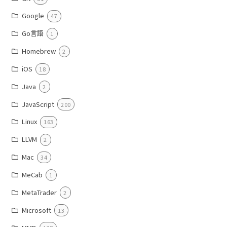
Google
47
Go言語
1
Homebrew
2
iOS
18
Java
2
JavaScript
200
Linux
163
LLVM
2
Mac
34
MeCab
1
MetaTrader
2
Microsoft
13