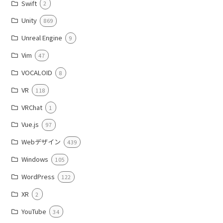
Swift
2
Unity
869
Unreal Engine
9
Vim
47
VOCALOID
8
VR
118
VRChat
1
Vue.js
97
Webデザイン
439
Windows
105
WordPress
122
XR
2
YouTube
34