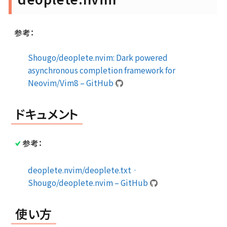
参考：
Shougo/deoplete.nvim: Dark powered
asynchronous completion framework for
Neovim/Vim8 – GitHub
ドキュメント
参考：
deoplete.nvim/deoplete.txt ·
Shougo/deoplete.nvim – GitHub
使い方