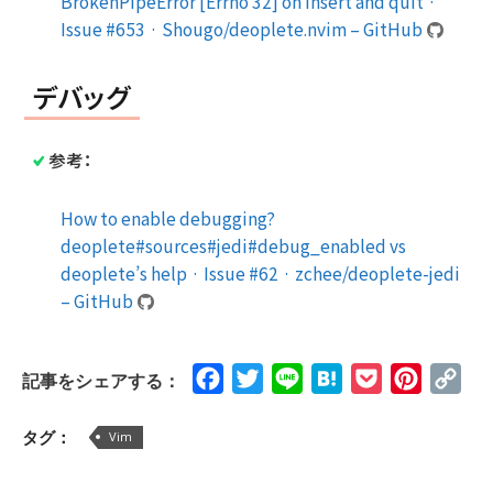
BrokenPipeError [Errno 32] on insert and quit ·
Issue #653 · Shougo/deoplete.nvim – GitHub
デバッグ
参考：
How to enable debugging?
deoplete#sources#jedi#debug_enabled vs
deoplete’s help · Issue #62 · zchee/deoplete-jedi
– GitHub
Facebook
Twitter
Line
Hatena
Pocket
Pinteres
Cop
記事をシェアする：
Lin
タグ：
Vim