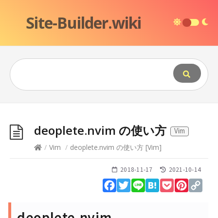
Site-Builder.wiki
deoplete.nvim の使い方
Vim
/
Vim
/
deoplete.nvim の使い方
[
Vim
]
2018-11-17
2021-10-14
Facebook
Twitter
Line
Hatena
Pocket
Pinteres
Cop
Lin
deoplete.nvim