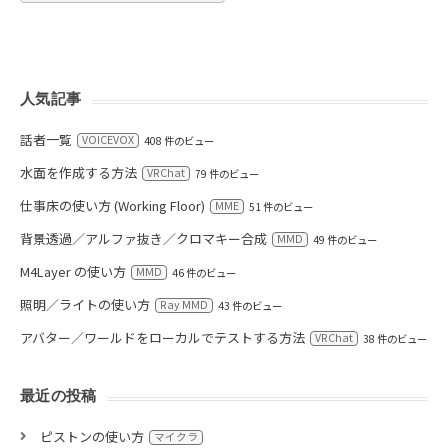
人気記事
話者一覧
VOICEVOX
408 件のビュー
水面を作成する方法
VRChat
79 件のビュー
仕事床の使い方 (Working Floor)
MME
51 件のビュー
背景透過／アルファ抜き／クロマキー合成
MMD
49 件のビュー
M4Layer の使い方
MMD
46 件のビュー
照明／ライトの使い方
Ray MMD
43 件のビュー
アバター／ワールドをローカルでテストする方法
VRChat
38 件のビュー
最近の投稿
ピストンの使い方
マイクラ