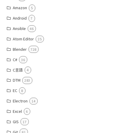
Amazon
5
Android
7
Ansible
46
Atom Editor
25
Blender
728
C#
36
C言語
4
DTM
283
EC
8
Electron
14
Excel
6
GIS
17
Git
81