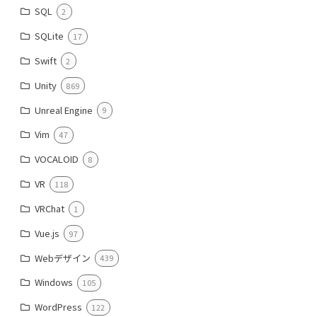
SQL
2
SQLite
17
Swift
2
Unity
869
Unreal Engine
9
Vim
47
VOCALOID
8
VR
118
VRChat
1
Vue.js
97
Webデザイン
439
Windows
105
WordPress
122