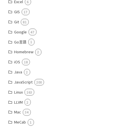
Excel
6
GIS
17
Git
81
Google
47
Go言語
1
Homebrew
2
iOS
18
Java
2
JavaScript
200
Linux
163
LLVM
2
Mac
34
MeCab
1