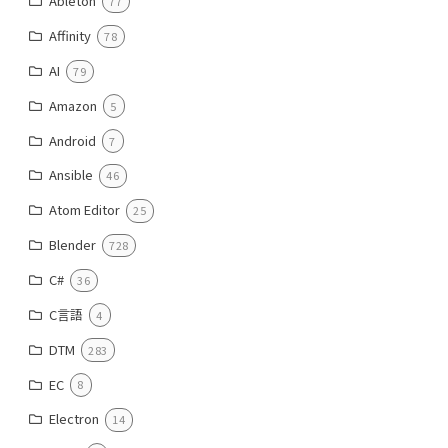
Ableton
77
Affinity
78
AI
79
Amazon
5
Android
7
Ansible
46
Atom Editor
25
Blender
728
C#
36
C言語
4
DTM
283
EC
8
Electron
14