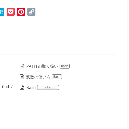
r
ne
Hatena
Pocket
Pinterest
Copy
Link
PATH の取り扱い
Bash
変数の使い方
Bash
SF /
Bash
Introduction