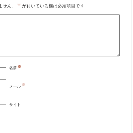
※
ません。
が付いている欄は必須項目です
※
名前
※
メール
サイト