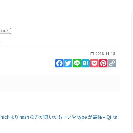
Linux
]
2018-11-18
Facebook
Twitter
Line
Hatena
Pocket
Pinterest
Copy
Link
ch より hash の方が良いかも→いや type が最強 – Qiita