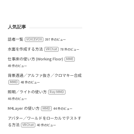
人気記事
話者一覧
VOICEVOX
397 件のビュー
水面を作成する方法
VRChat
78 件のビュー
仕事床の使い方 (Working Floor)
MME
49 件のビュー
背景透過／アルファ抜き／クロマキー合成
MMD
48 件のビュー
照明／ライトの使い方
Ray MMD
46 件のビュー
M4Layer の使い方
MMD
44 件のビュー
アバター／ワールドをローカルでテストす
る方法
VRChat
40 件のビュー