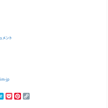
キュメント
m-jp
r
ne
Hatena
Pocket
Pinterest
Copy
Link