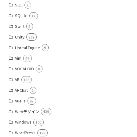
SQL
2
SQLite
17
Swift
2
Unity
869
Unreal Engine
9
Vim
47
VOCALOID
8
VR
118
VRChat
1
Vue.js
97
Webデザイン
439
Windows
105
WordPress
122