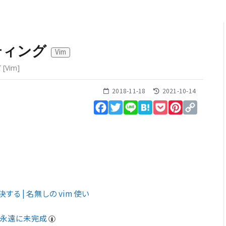
ティング
Vim
グ
[
Vim
]
2018-11-18
2021-10-14
Facebook
Twitter
Line
Hatena
Pocket
Pinterest
Copy
Link
る | 名無しの vim 使い
| 永遠に未完成