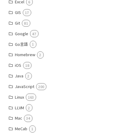
Excel
6
GIS
17
Git
81
Google
47
Go言語
1
Homebrew
2
iOS
18
Java
2
JavaScript
200
Linux
163
LLVM
2
Mac
34
MeCab
1