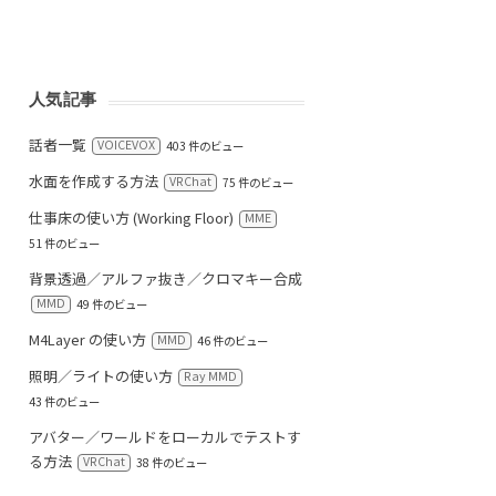
人気記事
話者一覧
VOICEVOX
403 件のビュー
水面を作成する方法
VRChat
75 件のビュー
仕事床の使い方 (Working Floor)
MME
51 件のビュー
背景透過／アルファ抜き／クロマキー合成
MMD
49 件のビュー
M4Layer の使い方
MMD
46 件のビュー
照明／ライトの使い方
Ray MMD
43 件のビュー
アバター／ワールドをローカルでテストす
る方法
VRChat
38 件のビュー