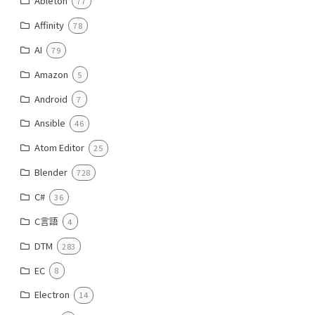
Ableton
77
Affinity
78
AI
79
Amazon
5
Android
7
Ansible
46
Atom Editor
25
Blender
728
C#
36
C言語
4
DTM
283
EC
8
Electron
14