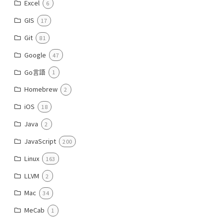
Excel
6
GIS
17
Git
81
Google
47
Go言語
1
Homebrew
2
iOS
18
Java
2
JavaScript
200
Linux
163
LLVM
2
Mac
34
MeCab
1