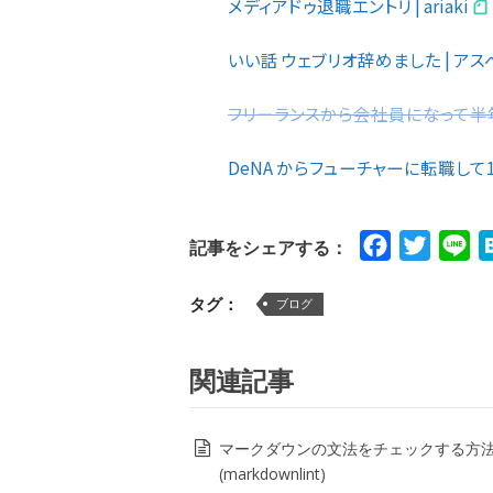
メディアドゥ退職エントリ | ariaki
いい話 ウェブリオ辞めました | ア
フリーランスから会社員になって半年、退職
DeNA からフューチャーに転職して1年4
Facebook
Twitte
Li
記事をシェアする：
タグ：
ブログ
関連記事
マークダウンの文法をチェックする方
(markdownlint)