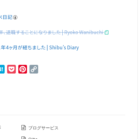
スペ日記
することになりました | Ryoko Wanibuchi
ヶ月が経ちました | Shibu’s Diary
r
ne
Hatena
Pocket
Pinterest
Copy
Link
法
ブログサービス