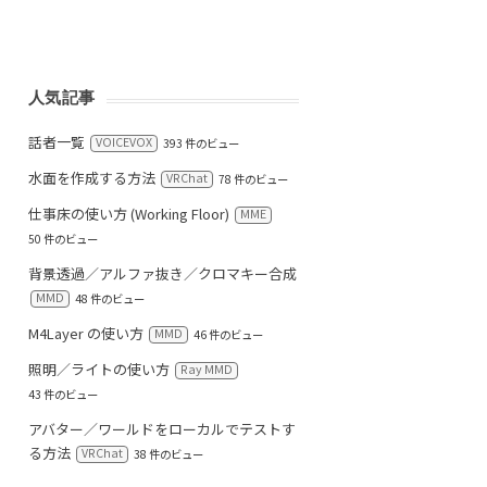
人気記事
話者一覧
VOICEVOX
393 件のビュー
水面を作成する方法
VRChat
78 件のビュー
仕事床の使い方 (Working Floor)
MME
50 件のビュー
背景透過／アルファ抜き／クロマキー合成
MMD
48 件のビュー
M4Layer の使い方
MMD
46 件のビュー
照明／ライトの使い方
Ray MMD
43 件のビュー
アバター／ワールドをローカルでテストす
る方法
VRChat
38 件のビュー