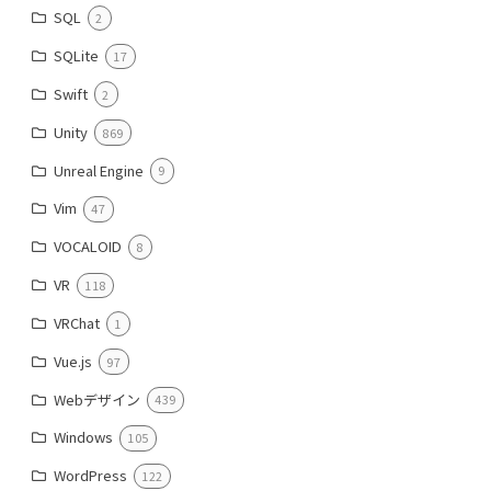
SQL
2
SQLite
17
Swift
2
Unity
869
Unreal Engine
9
Vim
47
VOCALOID
8
VR
118
VRChat
1
Vue.js
97
Webデザイン
439
Windows
105
WordPress
122