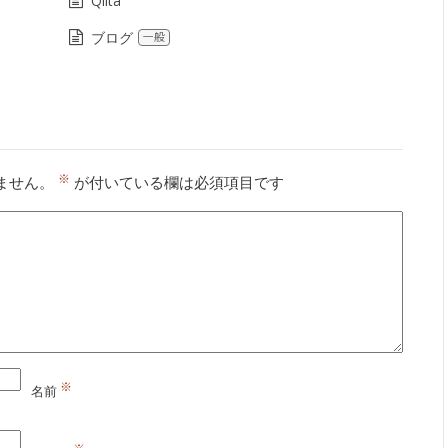
Qiita
ブログ
一般
※
ません。
が付いている欄は必須項目です
※
名前