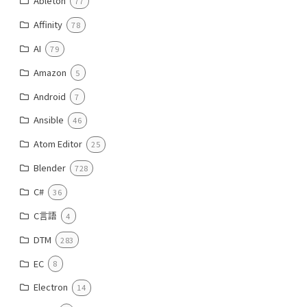
Ableton
77
Affinity
78
AI
79
Amazon
5
Android
7
Ansible
46
Atom Editor
25
Blender
728
C#
36
C言語
4
DTM
283
EC
8
Electron
14