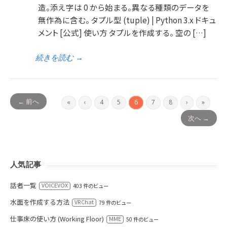
造。添え字は 0 から始まる。異なる種類のデータを
無作為に含む。 タプル型 (tuple) | Python 3.x ドキュ
メント [公式] 使い方 タプルを作成する。 空の […]
続きを読む
→
← 前へ
«
‹
4
5
6
7
8
›
»
次へ →
人気記事
話者一覧
VOICEVOX
403 件のビュー
水面を作成する方法
VRChat
79 件のビュー
仕事床の使い方 (Working Floor)
MME
50 件のビュー