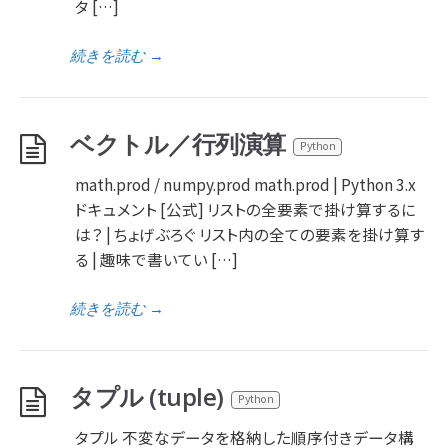
タ […]
続きを読む
→
ベクトル／行列演算
Python
math.prod / numpy.prod math.prod | Python 3.x
ドキュメント [公式] リストの全要素で掛け算するに
は？ | ちょげぶろぐ リスト内の全ての要素を掛け算す
る | 趣味で書いてい […]
続きを読む
→
タプル (tuple)
Python
タプル 不変なデータを格納した順序付きデータ構