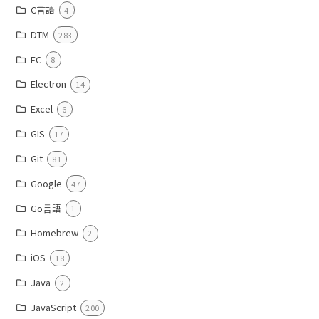
C言語
4
DTM
283
EC
8
Electron
14
Excel
6
GIS
17
Git
81
Google
47
Go言語
1
Homebrew
2
iOS
18
Java
2
JavaScript
200