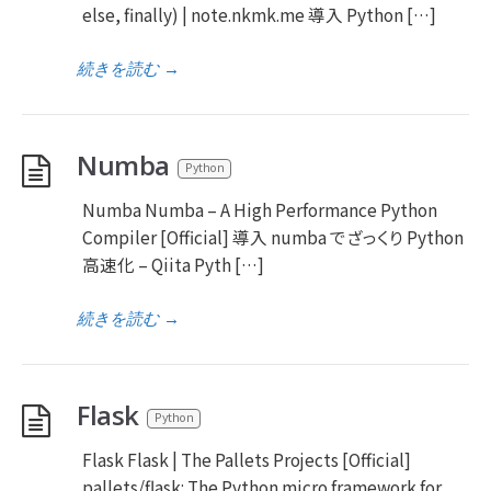
else, finally) | note.nkmk.me 導入 Python […]
続きを読む
→
Numba
Python
Numba Numba – A High Performance Python
Compiler [Official] 導入 numba でざっくり Python
高速化 – Qiita Pyth […]
続きを読む
→
Flask
Python
Flask Flask | The Pallets Projects [Official]
pallets/flask: The Python micro framework for