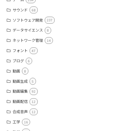
サウンド
68
ソフトウェア開発
237
データサイエンス
8
ネットワーク管理
14
フォント
47
ブログ
6
動画
8
動画生成
5
動画編集
92
動画配信
12
合成音声
12
工学
16