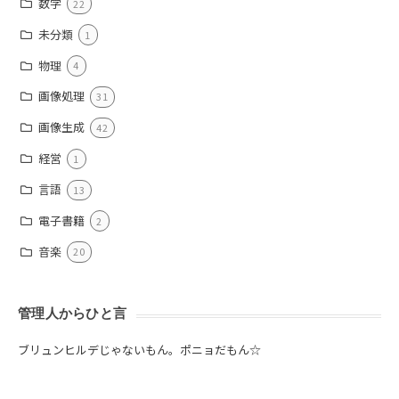
数学
22
未分類
1
物理
4
画像処理
31
画像生成
42
経営
1
言語
13
電子書籍
2
音楽
20
管理人からひと言
ブリュンヒルデじゃないもん。ポニョだもん☆