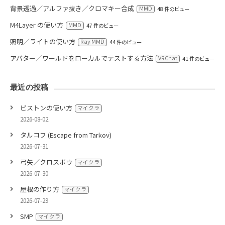
背景透過／アルファ抜き／クロマキー合成
MMD
48 件のビュー
M4Layer の使い方
MMD
47 件のビュー
照明／ライトの使い方
Ray MMD
44 件のビュー
アバター／ワールドをローカルでテストする方法
VRChat
41 件のビュー
最近の投稿
ピストンの使い方
マイクラ
2026-08-02
タルコフ (Escape from Tarkov)
2026-07-31
弓矢／クロスボウ
マイクラ
2026-07-30
屋根の作り方
マイクラ
2026-07-29
SMP
マイクラ