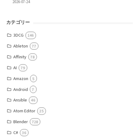
2026-07-24
カテゴリー
3DCG
146
Ableton
77
Affinity
78
AI
79
Amazon
5
Android
7
Ansible
46
Atom Editor
25
Blender
728
C#
36