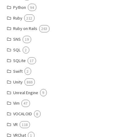
Python
94
Ruby
212
Ruby on Rails
263
SNS
19
SQL
2
SQLite
17
Swift
2
Unity
869
Unreal Engine
9
Vim
47
VOCALOID
8
VR
118
VRChat
1