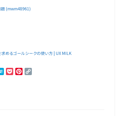
(mwm48961)
るゴールシークの使い方 | UX MILK
r
ne
Hatena
Pocket
Pinterest
Copy
Link