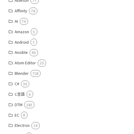
Ableton
77
Affinity
78
AI
79
Amazon
5
Android
7
Ansible
46
Atom Editor
25
Blender
728
C#
36
C言語
4
DTM
283
EC
8
Electron
14