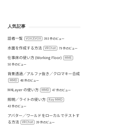
人気記事
話者一覧
VOICEVOX
393 件のビュー
水面を作成する方法
VRChat
79 件のビュー
仕事床の使い方 (Working Floor)
MME
50 件のビュー
背景透過／アルファ抜き／クロマキー合成
MMD
48 件のビュー
M4Layer の使い方
MMD
47 件のビュー
照明／ライトの使い方
Ray MMD
43 件のビュー
アバター／ワールドをローカルでテストす
る方法
VRChat
39 件のビュー