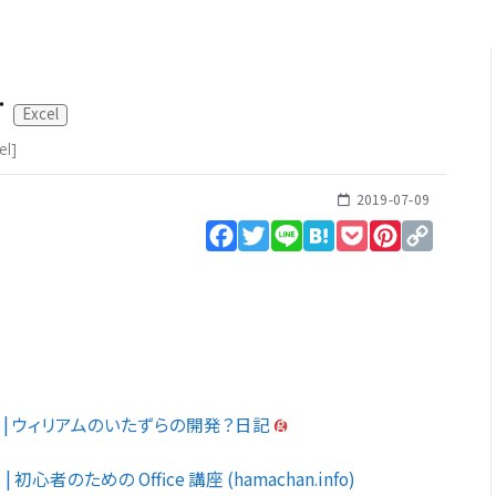
方
Excel
el
]
2019-07-09
Facebook
Twitter
Line
Hatena
Pocket
Pinterest
Copy
Link
る | ウィリアムのいたずらの開発？日記
のための Office 講座 (hamachan.info)