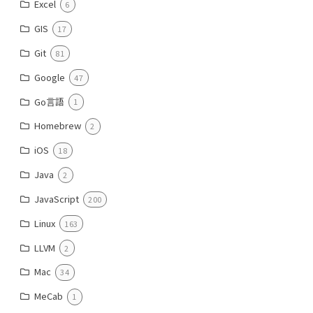
Excel
6
GIS
17
Git
81
Google
47
Go言語
1
Homebrew
2
iOS
18
Java
2
JavaScript
200
Linux
163
LLVM
2
Mac
34
MeCab
1