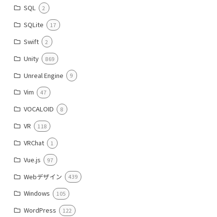
SQL
2
SQLite
17
Swift
2
Unity
869
Unreal Engine
9
Vim
47
VOCALOID
8
VR
118
VRChat
1
Vue.js
97
Webデザイン
439
Windows
105
WordPress
122