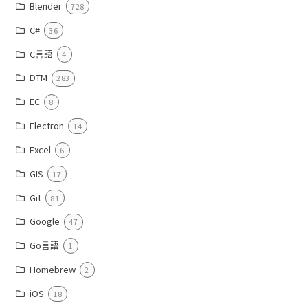
Blender
728
C#
36
C言語
4
DTM
283
EC
8
Electron
14
Excel
6
GIS
17
Git
81
Google
47
Go言語
1
Homebrew
2
iOS
18