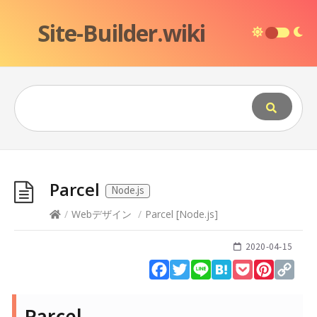
Site-Builder.wiki
Parcel
Node.js
/
Webデザイン
/
Parcel
[
Node.js
]
2020-04-15
Facebook
Twitter
Line
Hatena
Pocket
Pinteres
Cop
Lin
Parcel