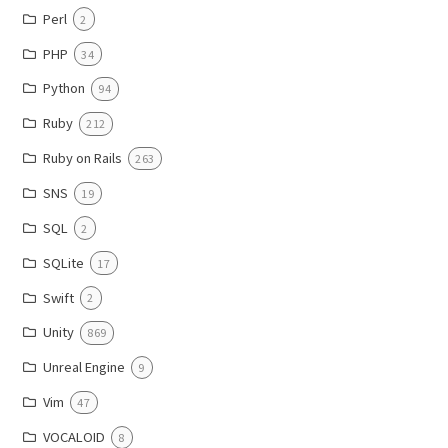
Perl
2
PHP
34
Python
94
Ruby
212
Ruby on Rails
263
SNS
19
SQL
2
SQLite
17
Swift
2
Unity
869
Unreal Engine
9
Vim
47
VOCALOID
8