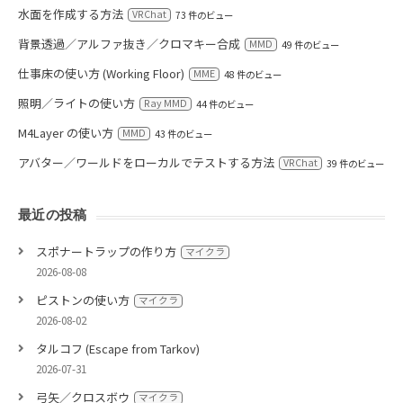
水面を作成する方法
VRChat
73 件のビュー
背景透過／アルファ抜き／クロマキー合成
MMD
49 件のビュー
仕事床の使い方 (Working Floor)
MME
48 件のビュー
照明／ライトの使い方
Ray MMD
44 件のビュー
M4Layer の使い方
MMD
43 件のビュー
アバター／ワールドをローカルでテストする方法
VRChat
39 件のビュー
最近の投稿
スポナートラップの作り方
マイクラ
2026-08-08
ピストンの使い方
マイクラ
2026-08-02
タルコフ (Escape from Tarkov)
2026-07-31
弓矢／クロスボウ
マイクラ