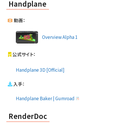
Handplane
動画：
Overview Alpha 1
公式サイト：
Handplane 3D [Official]
入手：
Handplane Baker | Gumroad
RenderDoc