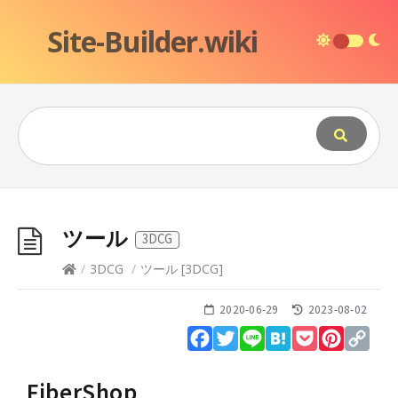
Site-Builder.wiki
ツール
3DCG
/
3DCG
/
ツール
[
3DCG
]
2020-06-29
2023-08-02
Facebook
Twitter
Line
Hatena
Pocket
Pinteres
Cop
Lin
FiberShop