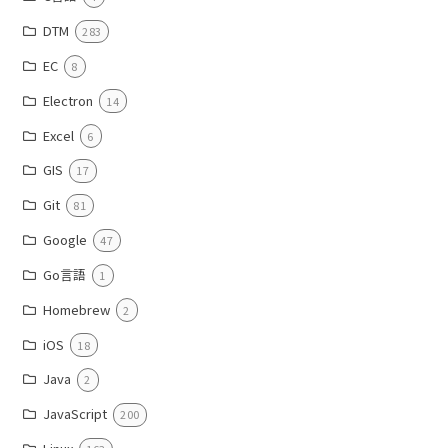
DTM
283
EC
8
Electron
14
Excel
6
GIS
17
Git
81
Google
47
Go言語
1
Homebrew
2
iOS
18
Java
2
JavaScript
200