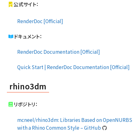
公式サイト：
RenderDoc [Official]
ドキュメント：
RenderDoc Documentation [Official]
Quick Start | RenderDoc Documentation [Official]
rhino3dm
リポジトリ：
mcneel/rhino3dm: Libraries Based on OpenNURBS
with a Rhino Common Style – GitHub