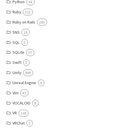
Python
94
Ruby
212
Ruby on Rails
263
SNS
19
SQL
2
SQLite
17
Swift
2
Unity
869
Unreal Engine
9
Vim
47
VOCALOID
8
VR
118
VRChat
1