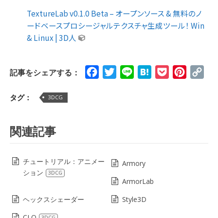
TextureLab v0.1.0 Beta – オープンソース & 無料のノ
ードベースプロシージャルテクスチャ生成ツール！ Win
& Linux | 3D人
Facebook
Twitter
Line
Hatena
Pocket
Pinteres
Cop
記事をシェアする：
Lin
タグ：
3DCG
関連記事
チュートリアル：アニメー
Armory
ション
3DCG
ArmorLab
ヘックスシェーダー
Style3D
CLO
3DCG