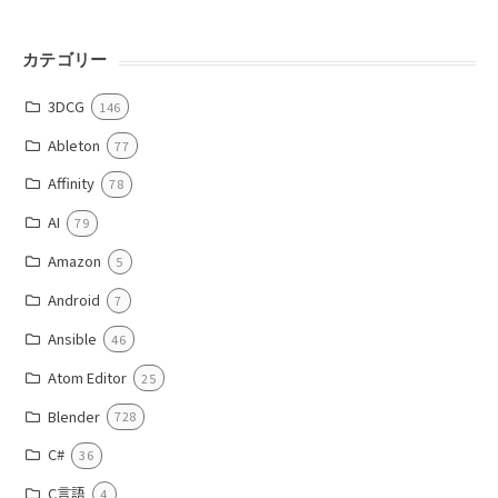
カテゴリー
3DCG
146
Ableton
77
Affinity
78
AI
79
Amazon
5
Android
7
Ansible
46
Atom Editor
25
Blender
728
C#
36
C言語
4