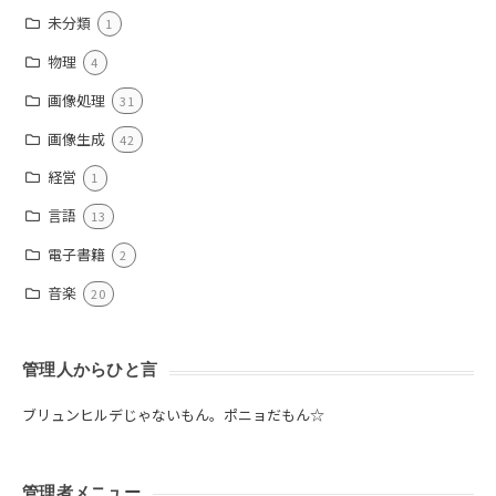
未分類
1
物理
4
画像処理
31
画像生成
42
経営
1
言語
13
電子書籍
2
音楽
20
管理人からひと言
ブリュンヒルデじゃないもん。ポニョだもん☆
管理者メニュー