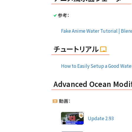
参考：
Fake Anime Water Tutorial | Ble
チュートリアル
How to Easily Setup a Good Wate
Advanced Ocean Modif
動画：
Update 2.93