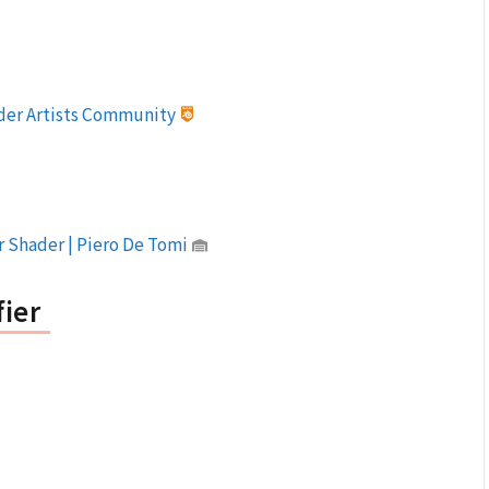
nder Artists Community
r Shader | Piero De Tomi
ier