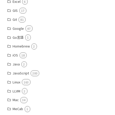
Excel
6
GIS
17
Git
81
Google
47
Go言語
1
Homebrew
2
iOS
18
Java
2
JavaScript
200
Linux
163
LLVM
2
Mac
34
MeCab
1