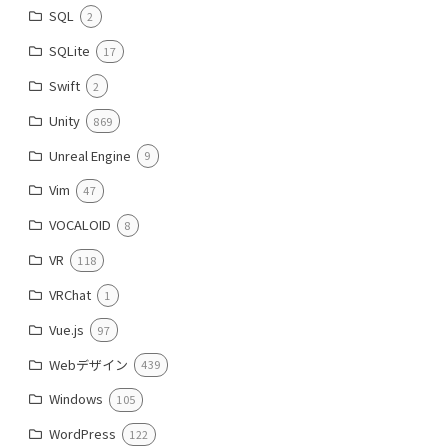
SQL
2
SQLite
17
Swift
2
Unity
869
Unreal Engine
9
Vim
47
VOCALOID
8
VR
118
VRChat
1
Vue.js
97
Webデザイン
439
Windows
105
WordPress
122