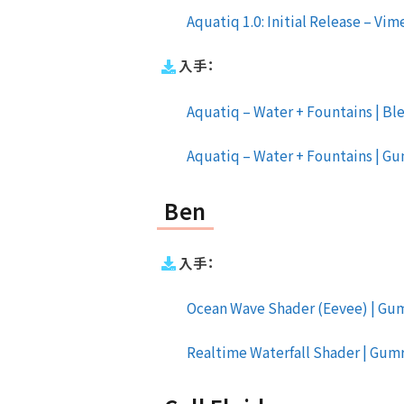
Aquatiq 1.0: Initial Release – Vim
入手：
Aquatiq – Water + Fountains | B
Aquatiq – Water + Fountains | G
Ben
入手：
Ocean Wave Shader (Eevee) | G
Realtime Waterfall Shader | Gu