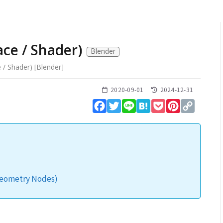
ce / Shader)
Blender
 / Shader)
[
Blender
]
2020-09-01
2024-12-31
Facebook
Twitter
Line
Hatena
Pocket
Pinterest
Copy
Link
metry Nodes)