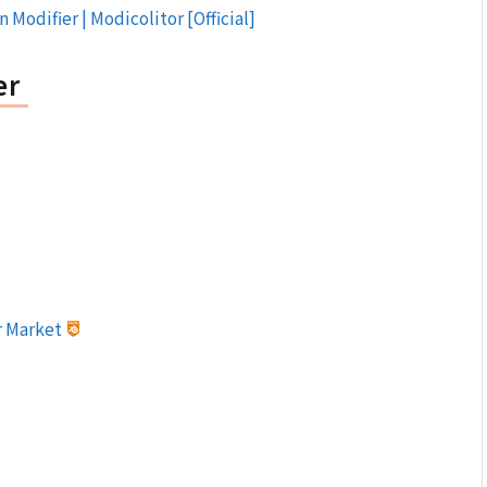
odifier | Modicolitor [Official]
er
r Market