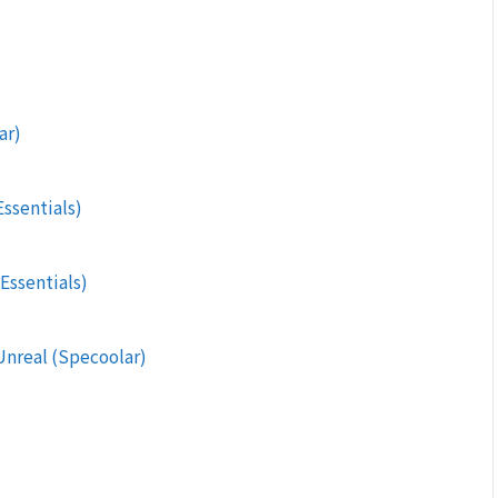
ar)
ssentials)
Essentials)
Unreal (Specoolar)