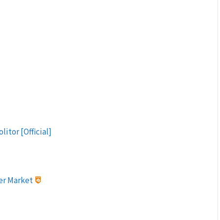
itor [Official]
der Market