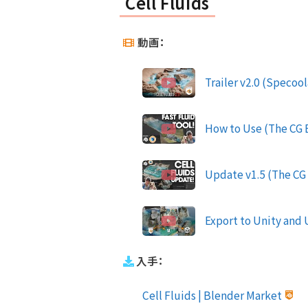
Cell Fluids
動画：
Trailer v2.0 (Specool
How to Use (The CG E
Update v1.5 (The CG 
Export to Unity and 
入手：
Cell Fluids | Blender Market