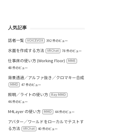
人気記事
話者一覧
VOICEVOX
392 件のビュー
水面を作成する方法
VRChat
78 件のビュー
仕事床の使い方 (Working Floor)
MME
48 件のビュー
背景透過／アルファ抜き／クロマキー合成
MMD
47 件のビュー
照明／ライトの使い方
Ray MMD
46 件のビュー
M4Layer の使い方
MMD
44 件のビュー
アバター／ワールドをローカルでテストす
る方法
VRChat
40 件のビュー