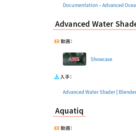
Documentation – Advanced Ocean M
Advanced Water Shad
動画：
Showcase
入手：
Advanced Water Shader | Blende
Aquatiq
動画：