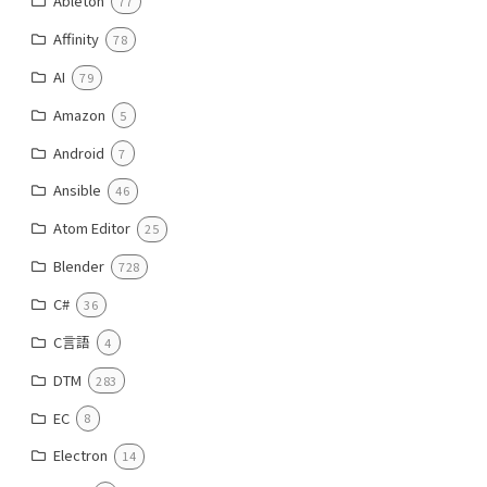
Ableton
77
Affinity
78
AI
79
Amazon
5
Android
7
Ansible
46
Atom Editor
25
Blender
728
C#
36
C言語
4
DTM
283
EC
8
Electron
14