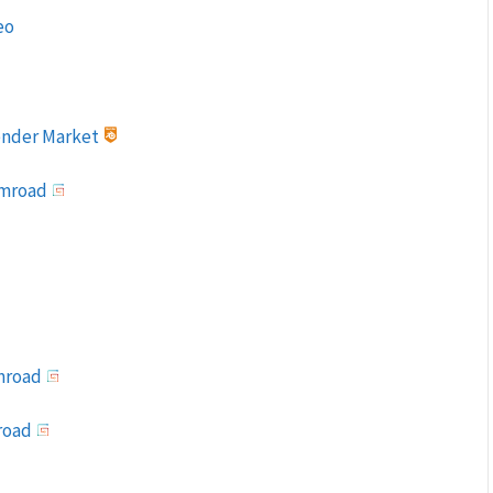
eo
lender Market
umroad
umroad
mroad