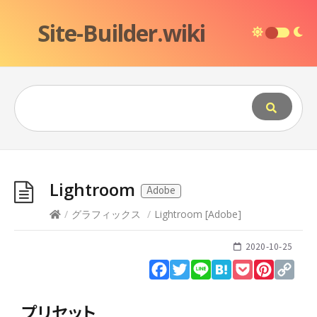
Site-Builder.wiki
Lightroom
Adobe
/
グラフィックス
/
Lightroom
[
Adobe
]
2020-10-25
Facebook
Twitter
Line
Hatena
Pocket
Pinteres
Cop
Lin
プリセット