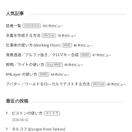
人気記事
話者一覧
VOICEVOX
392 件のビュー
水面を作成する方法
VRChat
78 件のビュー
仕事床の使い方 (Working Floor)
MME
48 件のビュー
背景透過／アルファ抜き／クロマキー合成
MMD
47 件のビュー
照明／ライトの使い方
Ray MMD
46 件のビュー
M4Layer の使い方
MMD
44 件のビュー
アバター／ワールドをローカルでテストする方法
VRChat
40 件のビュー
最近の投稿
ピストンの使い方
マイクラ
2026-08-02
タルコフ (Escape from Tarkov)