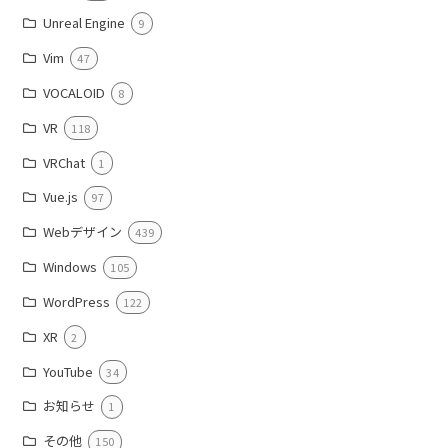
Unreal Engine
9
Vim
47
VOCALOID
8
VR
118
VRChat
1
Vue.js
97
Webデザイン
439
Windows
105
WordPress
122
XR
2
YouTube
34
お知らせ
1
その他
150