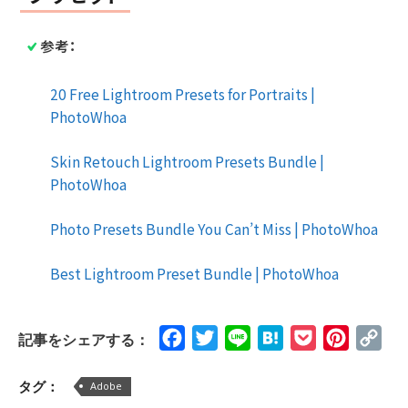
参考：
20 Free Lightroom Presets for Portraits |
PhotoWhoa
Skin Retouch Lightroom Presets Bundle |
PhotoWhoa
Photo Presets Bundle You Can’t Miss | PhotoWhoa
Best Lightroom Preset Bundle | PhotoWhoa
Facebook
Twitter
Line
Hatena
Pocket
Pinteres
Cop
記事をシェアする：
Lin
タグ：
Adobe