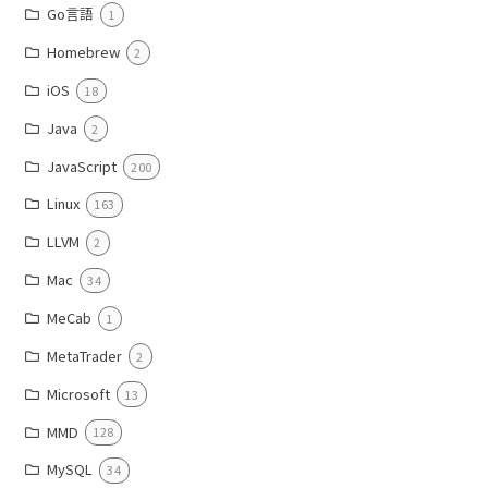
Go言語
1
Homebrew
2
iOS
18
Java
2
JavaScript
200
Linux
163
LLVM
2
Mac
34
MeCab
1
MetaTrader
2
Microsoft
13
MMD
128
MySQL
34