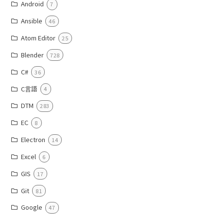
Android
7
Ansible
46
Atom Editor
25
Blender
728
C#
36
C言語
4
DTM
283
EC
8
Electron
14
Excel
6
GIS
17
Git
81
Google
47