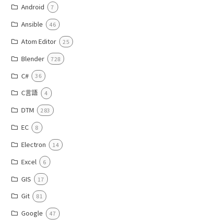
Android
7
Ansible
46
Atom Editor
25
Blender
728
C#
36
C言語
4
DTM
283
EC
8
Electron
14
Excel
6
GIS
17
Git
81
Google
47