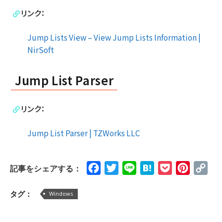
リンク：
Jump Lists View – View Jump Lists Information |
NirSoft
Jump List Parser
リンク：
Jump List Parser | TZWorks LLC
Facebook
Twitter
Line
Hatena
Pocket
Pinteres
Cop
記事をシェアする：
Lin
タグ：
Windows