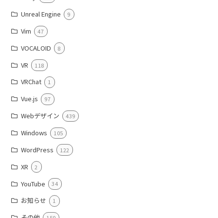
Unreal Engine
9
Vim
47
VOCALOID
8
VR
118
VRChat
1
Vue.js
97
Webデザイン
439
Windows
105
WordPress
122
XR
2
YouTube
34
お知らせ
1
その他
150