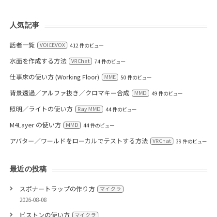
人気記事
話者一覧
VOICEVOX
412 件のビュー
水面を作成する方法
VRChat
74 件のビュー
仕事床の使い方 (Working Floor)
MME
50 件のビュー
背景透過／アルファ抜き／クロマキー合成
MMD
49 件のビュー
照明／ライトの使い方
Ray MMD
44 件のビュー
M4Layer の使い方
MMD
44 件のビュー
アバター／ワールドをローカルでテストする方法
VRChat
39 件のビュー
最近の投稿
スポナートラップの作り方
マイクラ
2026-08-08
ピストンの使い方
マイクラ