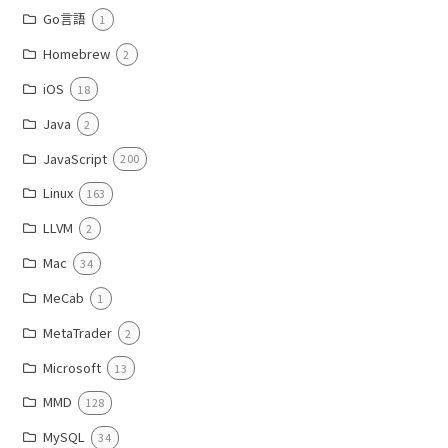
Go言語
1
Homebrew
2
iOS
18
Java
2
JavaScript
200
Linux
163
LLVM
2
Mac
34
MeCab
1
MetaTrader
2
Microsoft
13
MMD
128
MySQL
34