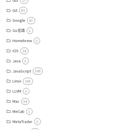
GIS
17
Git
81
Google
47
Go言語
1
Homebrew
2
iOS
18
Java
2
JavaScript
200
Linux
163
LLVM
2
Mac
34
MeCab
1
MetaTrader
2