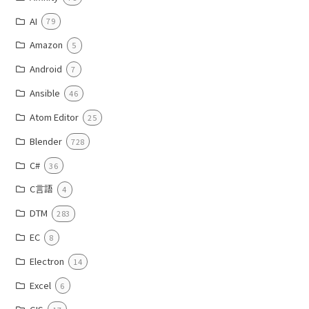
AI
79
Amazon
5
Android
7
Ansible
46
Atom Editor
25
Blender
728
C#
36
C言語
4
DTM
283
EC
8
Electron
14
Excel
6