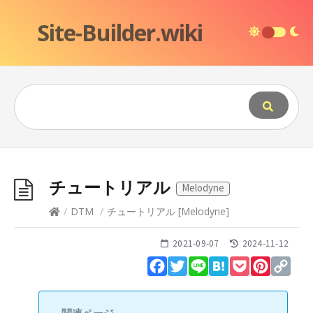
Site-Builder.wiki
チュートリアル
Melodyne
/
DTM
/
チュートリアル
[
Melodyne
]
2021-09-07
2024-11-12
Facebook
Twitter
Line
Hatena
Pocket
Pinteres
Cop
Lin