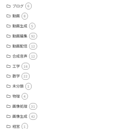
ブログ
6
動画
8
動画生成
5
動画編集
92
動画配信
12
合成音声
12
工学
16
数学
22
未分類
1
物理
4
画像処理
31
画像生成
42
経営
1