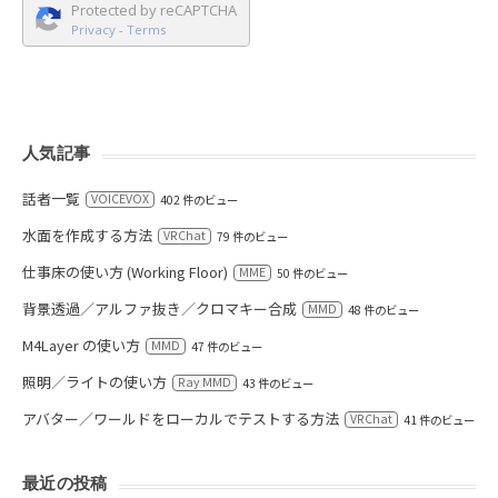
Protected by reCAPTCHA
Privacy
-
Terms
人気記事
話者一覧
VOICEVOX
402 件のビュー
水面を作成する方法
VRChat
79 件のビュー
仕事床の使い方 (Working Floor)
MME
50 件のビュー
背景透過／アルファ抜き／クロマキー合成
MMD
48 件のビュー
M4Layer の使い方
MMD
47 件のビュー
照明／ライトの使い方
Ray MMD
43 件のビュー
アバター／ワールドをローカルでテストする方法
VRChat
41 件のビュー
最近の投稿