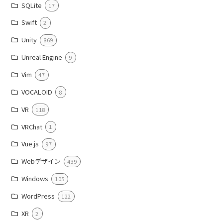
SQLite
17
Swift
2
Unity
869
Unreal Engine
9
Vim
47
VOCALOID
8
VR
118
VRChat
1
Vue.js
97
Webデザイン
439
Windows
105
WordPress
122
XR
2