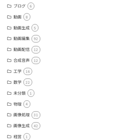
ブログ
6
動画
8
動画生成
5
動画編集
92
動画配信
12
合成音声
12
工学
16
数学
22
未分類
1
物理
4
画像処理
31
画像生成
42
経営
1