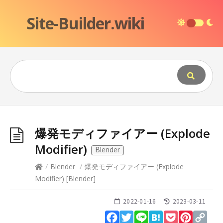
Site-Builder.wiki
爆発モディファイアー (Explode
Modifier)
Blender
/
Blender
/
爆発モディファイアー (Explode
Modifier)
[
Blender
]
2022-01-16
2023-03-11
Facebook
Twitter
Line
Hatena
Pocket
Pinteres
Cop