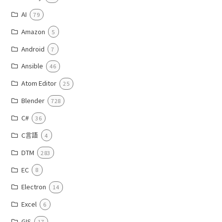
AI
79
Amazon
5
Android
7
Ansible
46
Atom Editor
25
Blender
728
C#
36
C言語
4
DTM
283
EC
8
Electron
14
Excel
6
GIS
17