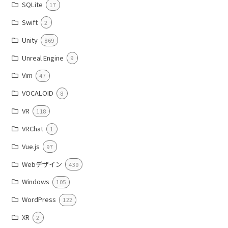
SQLite
17
Swift
2
Unity
869
Unreal Engine
9
Vim
47
VOCALOID
8
VR
118
VRChat
1
Vue.js
97
Webデザイン
439
Windows
105
WordPress
122
XR
2