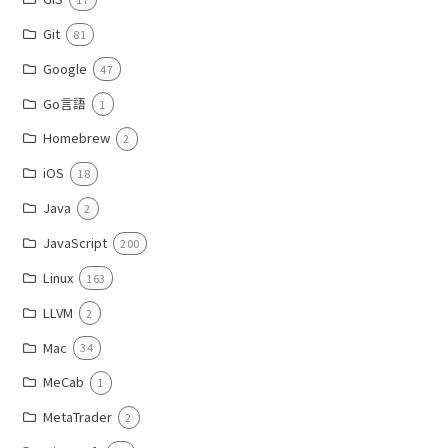
Git
81
Google
47
Go言語
1
Homebrew
2
iOS
18
Java
2
JavaScript
200
Linux
163
LLVM
2
Mac
34
MeCab
1
MetaTrader
2