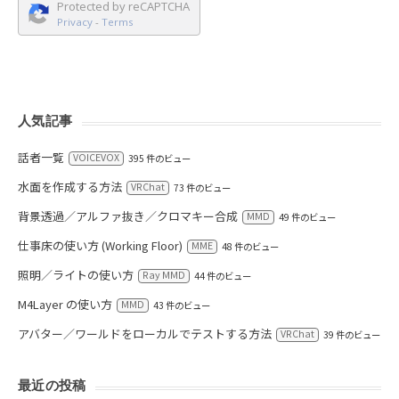
Protected by reCAPTCHA
Privacy
-
Terms
人気記事
話者一覧
VOICEVOX
395 件のビュー
水面を作成する方法
VRChat
73 件のビュー
背景透過／アルファ抜き／クロマキー合成
MMD
49 件のビュー
仕事床の使い方 (Working Floor)
MME
48 件のビュー
照明／ライトの使い方
Ray MMD
44 件のビュー
M4Layer の使い方
MMD
43 件のビュー
アバター／ワールドをローカルでテストする方法
VRChat
39 件のビュー
最近の投稿