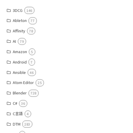
3DCG
146
Ableton
77
Affinity
78
AI
79
Amazon
5
Android
7
Ansible
46
Atom Editor
25
Blender
728
C#
36
C言語
4
DTM
283