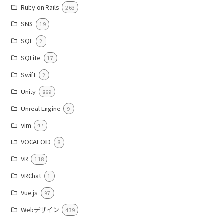
Ruby on Rails
263
SNS
19
SQL
2
SQLite
17
Swift
2
Unity
869
Unreal Engine
9
Vim
47
VOCALOID
8
VR
118
VRChat
1
Vue.js
97
Webデザイン
439