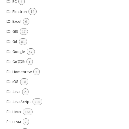
EC
8
Electron
14
Excel
6
GIS
17
Git
81
Google
47
Go言語
1
Homebrew
2
iOS
18
Java
2
JavaScript
200
Linux
163
LLVM
2