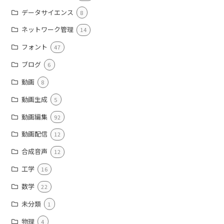
データサイエンス
8
ネットワーク管理
14
フォント
47
ブログ
6
動画
8
動画生成
5
動画編集
92
動画配信
12
合成音声
12
工学
16
数学
22
未分類
1
物理
4