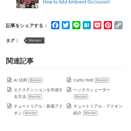
How to Add Ambient Occlusion!
Facebook
Twitter
Line
Hatena
Pocket
Pinteres
Cop
記事をシェアする：
Lin
タグ：
Blender
関連記事
AI 活用
Curtis Holt
Blender
Blender
エクステンションを作成す
ヘックスシェーダー
る方法
Blender
Blender
チュートリアル：新着アド
チュートリアル：アドオン
オン
紹介
Blender
Blender