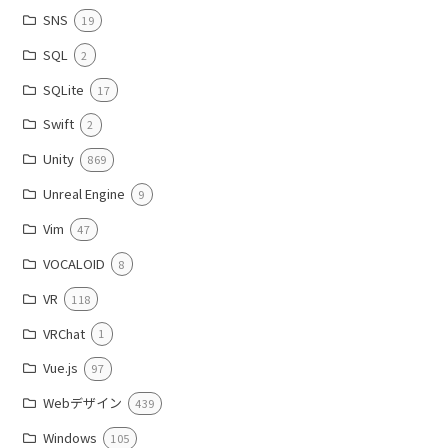
SNS
19
SQL
2
SQLite
17
Swift
2
Unity
869
Unreal Engine
9
Vim
47
VOCALOID
8
VR
118
VRChat
1
Vue.js
97
Webデザイン
439
Windows
105