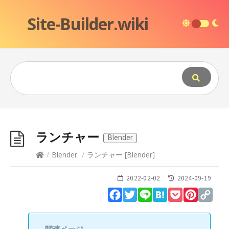
Site-Builder.wiki
ランチャー
Blender
/
Blender
/
ランチャー
[
Blender
]
2022-02-02
2024-09-19
Facebook
Twitter
Line
Hatena
Pocket
Pinteres
Cop
Lin