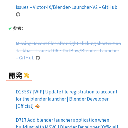
Issues – Victor-IX/Blender-Launcher-V2 – GitHub
参考：
Missing Recent files after right clicking shortcut on
Taskbar · Issue #106 · DotBow/Blender-Launcher
– GitHub
開発
D13587 [WIP] Update file registration to account
for the blender launcher | Blender Developer
[Official]
D717 Add blender launcher application when
building with MSVC | Blender Developer [Official]