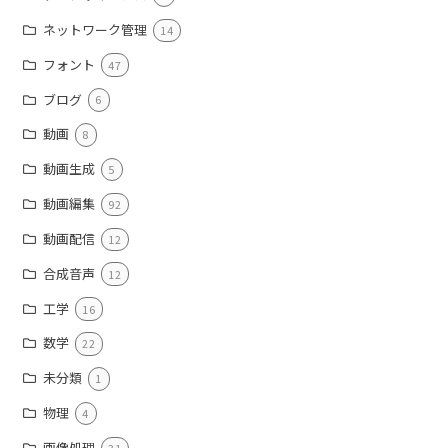
ネットワーク管理
14
フォント
47
ブログ
6
動画
8
動画生成
5
動画編集
92
動画配信
12
合成音声
12
工学
16
数学
22
未分類
1
物理
4
画像処理
31