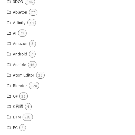
3DCG
146
Ableton
77
Affinity
78
AI
79
Amazon
5
Android
7
Ansible
46
Atom Editor
25
Blender
728
C#
36
C言語
4
DTM
283
EC
8