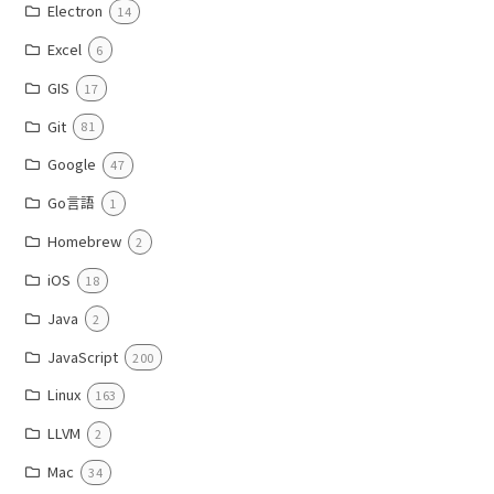
Electron
14
Excel
6
GIS
17
Git
81
Google
47
Go言語
1
Homebrew
2
iOS
18
Java
2
JavaScript
200
Linux
163
LLVM
2
Mac
34