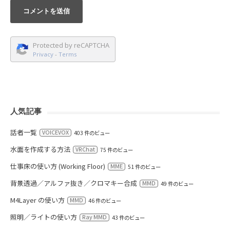
Protected by reCAPTCHA
Privacy
-
Terms
人気記事
話者一覧
VOICEVOX
403 件のビュー
水面を作成する方法
VRChat
75 件のビュー
仕事床の使い方 (Working Floor)
MME
51 件のビュー
背景透過／アルファ抜き／クロマキー合成
MMD
49 件のビュー
M4Layer の使い方
MMD
46 件のビュー
照明／ライトの使い方
Ray MMD
43 件のビュー