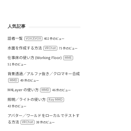
人気記事
話者一覧
VOICEVOX
402 件のビュー
水面を作成する方法
VRChat
75 件のビュー
仕事床の使い方 (Working Floor)
MME
51 件のビュー
背景透過／アルファ抜き／クロマキー合成
MMD
49 件のビュー
M4Layer の使い方
MMD
46 件のビュー
照明／ライトの使い方
Ray MMD
43 件のビュー
アバター／ワールドをローカルでテストす
る方法
VRChat
38 件のビュー