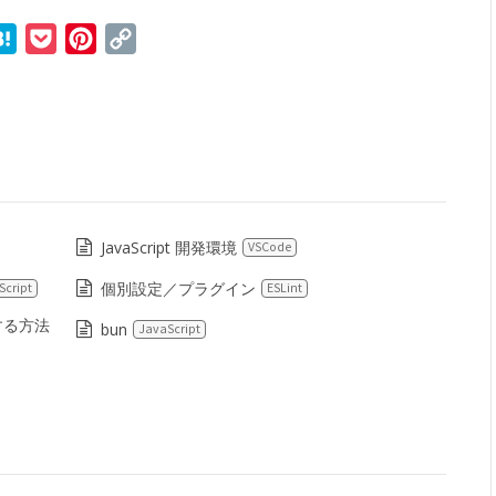
r
ne
Hatena
Pocket
Pinterest
Copy
Link
JavaScript 開発環境
VSCode
個別設定／プラグイン
Script
ESLint
する方法
bun
JavaScript