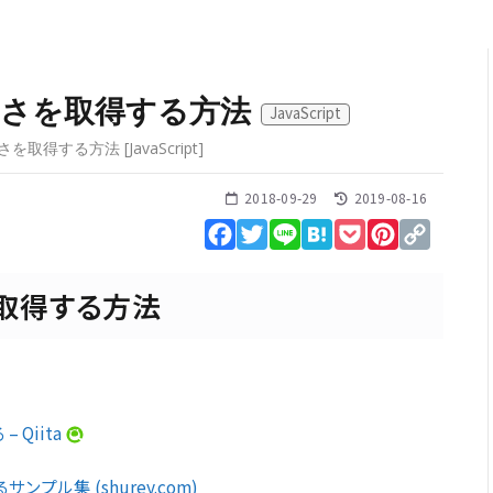
・高さを取得する方法
JavaScript
・高さを取得する方法
[
JavaScript
]
2018-09-29
2019-08-16
Facebook
Twitter
Line
Hatena
Pocket
Pinterest
Copy
Link
を取得する方法
 Qiita
プル集 (shurey.com)