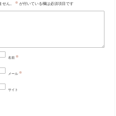
※
ません。
が付いている欄は必須項目です
※
名前
※
メール
サイト