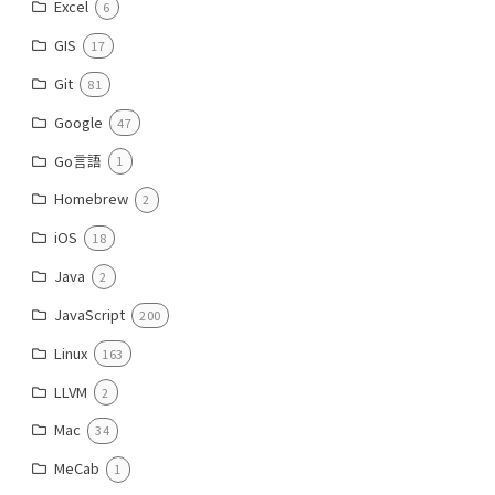
Excel
6
GIS
17
Git
81
Google
47
Go言語
1
Homebrew
2
iOS
18
Java
2
JavaScript
200
Linux
163
LLVM
2
Mac
34
MeCab
1