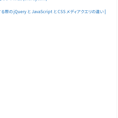
Query と JavaScript と CSS メディアクエリの違い |