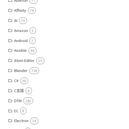
Ableton
77
Affinity
78
AI
79
Amazon
5
Android
7
Ansible
46
Atom Editor
25
Blender
728
C#
36
C言語
4
DTM
283
EC
8
Electron
14