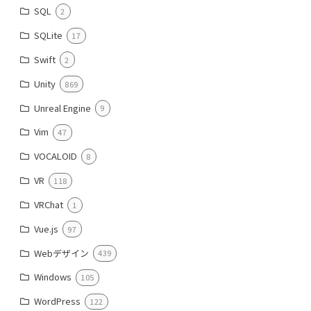
SQL
2
SQLite
17
Swift
2
Unity
869
Unreal Engine
9
Vim
47
VOCALOID
8
VR
118
VRChat
1
Vue.js
97
Webデザイン
439
Windows
105
WordPress
122