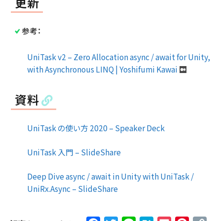
更新
参考：
UniTask v2 – Zero Allocation async / await for Unity,
with Asynchronous LINQ | Yoshifumi Kawai
資料
UniTask の使い方 2020 – Speaker Deck
UniTask 入門 – SlideShare
Deep Dive async / await in Unity with UniTask /
UniRx.Async – SlideShare