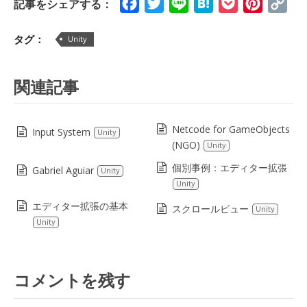
Facebook
Twitter
Line
Hatena
Pocket
Pinteres
Cop
記事をシェアする：
Lin
タグ：
Unity
関連記事
Netcode for GameObjects
Input System
Unity
(NGO)
Unity
個別事例：エディター拡張
Gabriel Aguiar
Unity
Unity
エディター拡張の基本
スクロールビュー
Unity
Unity
コメントを残す