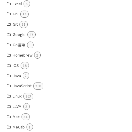
Excel
6
GIS
17
Git
81
Google
47
Go言語
1
Homebrew
2
iOS
18
Java
2
JavaScript
200
Linux
163
LLVM
2
Mac
34
MeCab
1