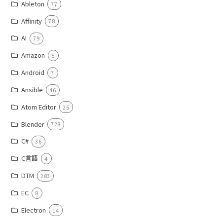
Ableton
77
Affinity
78
AI
79
Amazon
5
Android
7
Ansible
46
Atom Editor
25
Blender
728
C#
36
C言語
4
DTM
283
EC
8
Electron
14