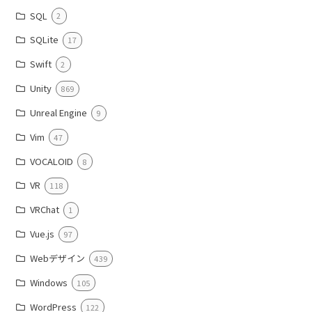
SQL
2
SQLite
17
Swift
2
Unity
869
Unreal Engine
9
Vim
47
VOCALOID
8
VR
118
VRChat
1
Vue.js
97
Webデザイン
439
Windows
105
WordPress
122