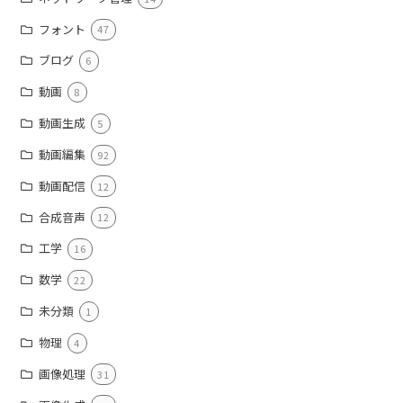
フォント
47
ブログ
6
動画
8
動画生成
5
動画編集
92
動画配信
12
合成音声
12
工学
16
数学
22
未分類
1
物理
4
画像処理
31