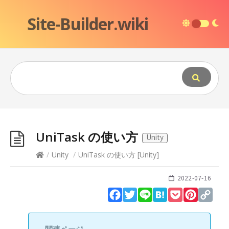
Site-Builder.wiki
UniTask の使い方
Unity
/
Unity
/
UniTask の使い方
[
Unity
]
2022-07-16
Facebook
Twitter
Line
Hatena
Pocket
Pinteres
Cop
Lin