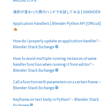
選択が変わった際のハンドラを試してみる | SAKAIDEN
Application Handlers | Blender Python API [Official]
How do I properly update an application handler? –
Blender Stack Exchange
How to avoid multiple running instances of same
handler function when running it from editor? –
Blender Stack Exchange
Call a function with parameters on a certain frame –
Blender Stack Exchange
Keyframe on text body in Python? – Blender Stack
Exchange