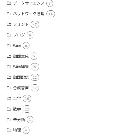
データサイエンス
8
ネットワーク管理
14
フォント
47
ブログ
6
動画
8
動画生成
5
動画編集
92
動画配信
12
合成音声
12
工学
16
数学
22
未分類
1
物理
4