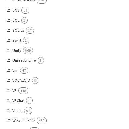
263
SNS
19
SQL
2
SQLite
17
Swift
2
Unity
869
Unreal Engine
9
Vim
47
VOCALOID
8
VR
118
VRChat
1
Vue.js
97
Webデザイン
439