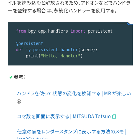
イルを読み込むと解放されるため、アドオンなどでハンドラ
(
python
)
ーを登録する場合は、永続化ハンドラーを使用する。
from
 bpy.app.handlers 
import
 persistent

@persistent
def
my_persistent_handler
(scene)
:
    print(
"Hello, Handler"
)
Code 
language:
参考：
Python
(
python
)
ハンドラを使って状態の変化を検知する | MR が楽しい
コマ数を画面に表示する | MITSUDA Tetsuo
任意の値をレンダースタンプに表示する方法のメモ |
ken26u のメモ