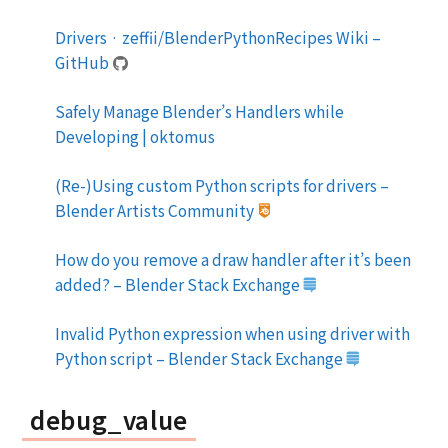
Drivers · zeffii/BlenderPythonRecipes Wiki –
GitHub
Safely Manage Blender’s Handlers while
Developing | oktomus
(Re-)Using custom Python scripts for drivers –
Blender Artists Community
How do you remove a draw handler after it’s been
added? – Blender Stack Exchange
Invalid Python expression when using driver with
Python script – Blender Stack Exchange
debug_value