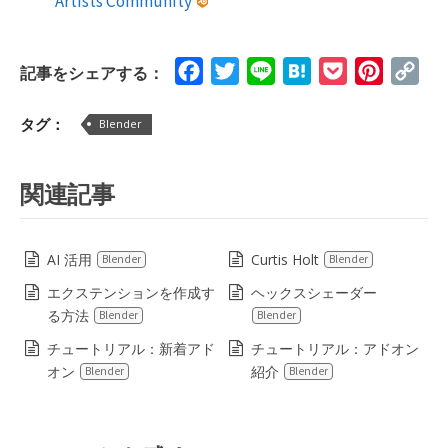
Artists Community
Facebook
Twitter
Line
Hatena
Pocket
Pinteres
Cop
記事をシェアする：
Lin
タグ：
Blender
関連記事
AI 活用
Curtis Holt
Blender
Blender
エクステンションを作成す
ヘックスシェーダー
る方法
Blender
Blender
チュートリアル：新着アド
チュートリアル：アドオン
オン
紹介
Blender
Blender