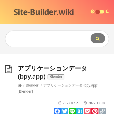
Site-Builder.wiki
アプリケーションデータ
(bpy.app)
Blender
/
Blender
/
アプリケーションデータ (bpy.app)
[
Blender
]
2022-07-27
2022-10-30
Facebook
Twitter
Line
Hatena
Pocket
Pinteres
Cop