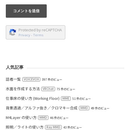
Protected by reCAPTCHA
Privacy
-
Terms
人気記事
話者一覧
VOICEVOX
397 件のビュー
水面を作成する方法
VRChat
75 件のビュー
仕事床の使い方 (Working Floor)
MME
51 件のビュー
背景透過／アルファ抜き／クロマキー合成
MMD
49 件のビュー
M4Layer の使い方
MMD
46 件のビュー
照明／ライトの使い方
Ray MMD
43 件のビュー