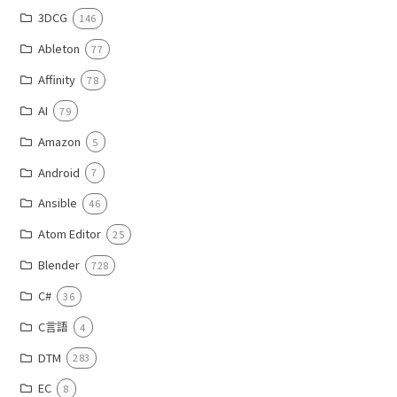
3DCG
146
Ableton
77
Affinity
78
AI
79
Amazon
5
Android
7
Ansible
46
Atom Editor
25
Blender
728
C#
36
C言語
4
DTM
283
EC
8