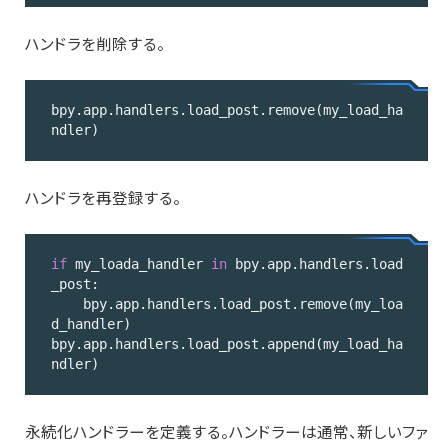
language:
ハンドラを削除する。
Python
(
python
)
bpy.app.handlers.load_post.remove(my_load_ha
ndler)
Code 
language:
ハンドラを再登録する。
Python
(
python
)
if
 my_loada_handler 
in
 bpy.app.handlers.load
_post:

    bpy.app.handlers.load_post.remove(my_loa
d_handler)

bpy.app.handlers.load_post.append(my_load_ha
ndler)
Code 
language:
永続化ハンドラーを定義する。ハンドラーは通常、新しいファ
Python