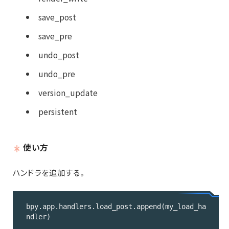
save_post
save_pre
undo_post
undo_pre
version_update
persistent
使い方
ハンドラを追加する。
bpy.app.handlers.load_post.append(my_load_ha
ndler)
Code 