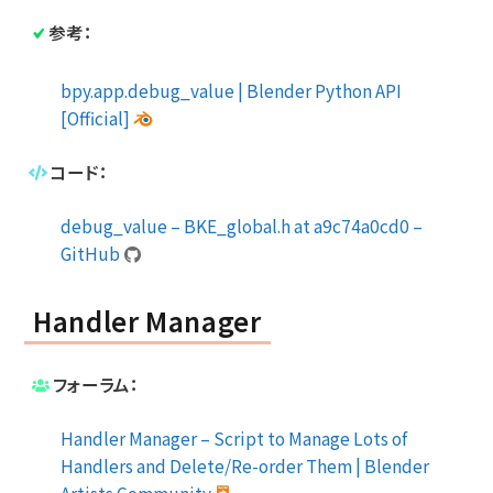
参考：
bpy.app.debug_value | Blender Python API
[Official]
コード：
debug_value – BKE_global.h at a9c74a0cd0 –
GitHub
Handler Manager
フォーラム：
Handler Manager – Script to Manage Lots of
Handlers and Delete/Re-order Them | Blender