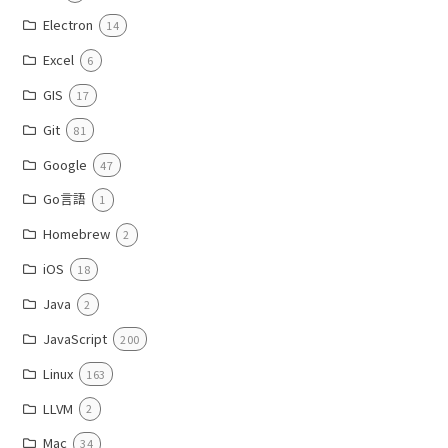
Electron
14
Excel
6
GIS
17
Git
81
Google
47
Go言語
1
Homebrew
2
iOS
18
Java
2
JavaScript
200
Linux
163
LLVM
2
Mac
34