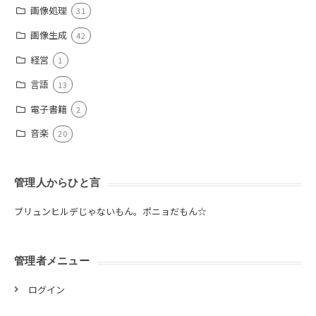
画像処理
31
画像生成
42
経営
1
言語
13
電子書籍
2
音楽
20
管理人からひと言
ブリュンヒルデじゃないもん。ポニョだもん☆
管理者メニュー
ログイン