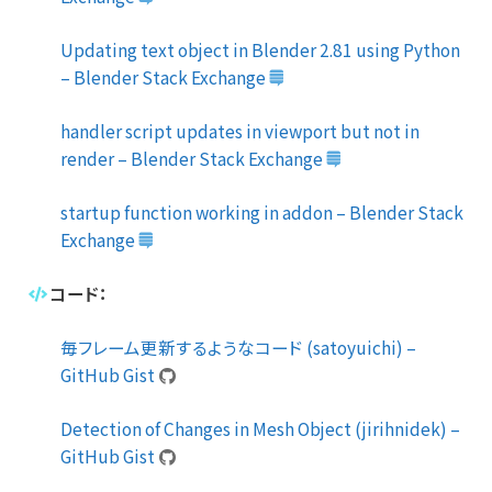
Updating text object in Blender 2.81 using Python
– Blender Stack Exchange
handler script updates in viewport but not in
render – Blender Stack Exchange
startup function working in addon – Blender Stack
Exchange
コード：
毎フレーム更新するようなコード (satoyuichi) –
GitHub Gist
Detection of Changes in Mesh Object (jirihnidek) –
GitHub Gist