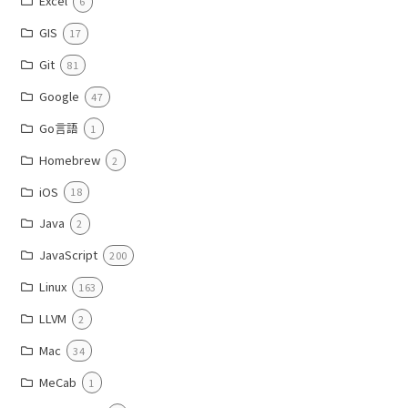
Excel
6
GIS
17
Git
81
Google
47
Go言語
1
Homebrew
2
iOS
18
Java
2
JavaScript
200
Linux
163
LLVM
2
Mac
34
MeCab
1