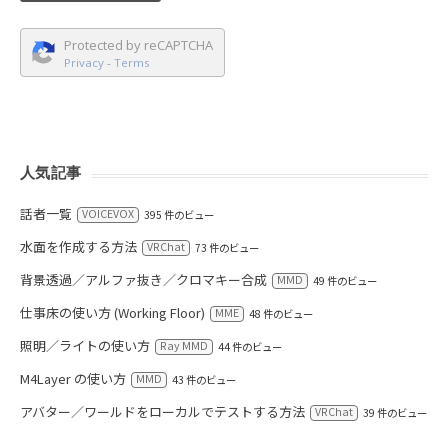
Protected by reCAPTCHA
Privacy
-
Terms
人気記事
話者一覧
VOICEVOX
395 件のビュー
水面を作成する方法
VRChat
73 件のビュー
背景透過／アルファ抜き／クロマキー合成
MMD
49 件のビュー
仕事床の使い方 (Working Floor)
MME
48 件のビュー
照明／ライトの使い方
Ray MMD
44 件のビュー
M4Layer の使い方
MMD
43 件のビュー
アバター／ワールドをローカルでテストする方法
VRChat
39 件のビュー