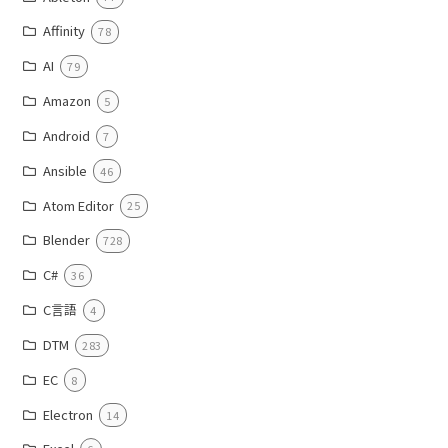
Affinity
78
AI
79
Amazon
5
Android
7
Ansible
46
Atom Editor
25
Blender
728
C#
36
C言語
4
DTM
283
EC
8
Electron
14