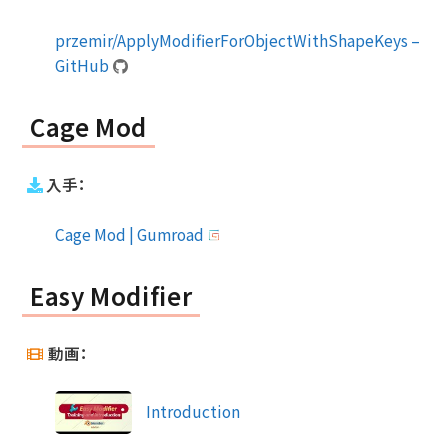
przemir/ApplyModifierForObjectWithShapeKeys –
GitHub
Cage Mod
入手：
Cage Mod | Gumroad
Easy Modifier
動画：
Introduction