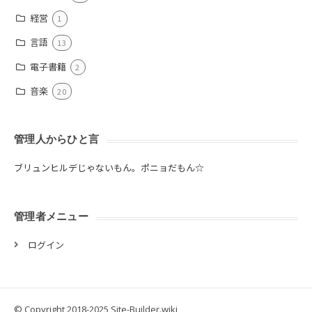
経営
1
言語
13
電子書籍
2
音楽
20
管理人からひと言
ブリュンヒルデじゃないもん。ポニョだもん☆
管理者メニュー
ログイン
© Copyright 2018-2025 Site-Builder.wiki