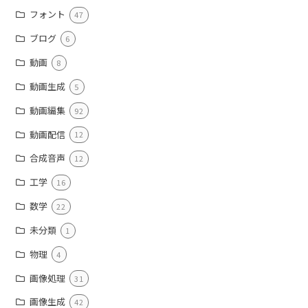
フォント
47
ブログ
6
動画
8
動画生成
5
動画編集
92
動画配信
12
合成音声
12
工学
16
数学
22
未分類
1
物理
4
画像処理
31
画像生成
42