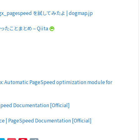
gx_pagespeed を試してみたよ | dogmap.jp
ったことまとめ – Qiita
: Automatic PageSpeed optimization module for
peed Documentation [Official]
e | PageSpeed Documentation [Official]