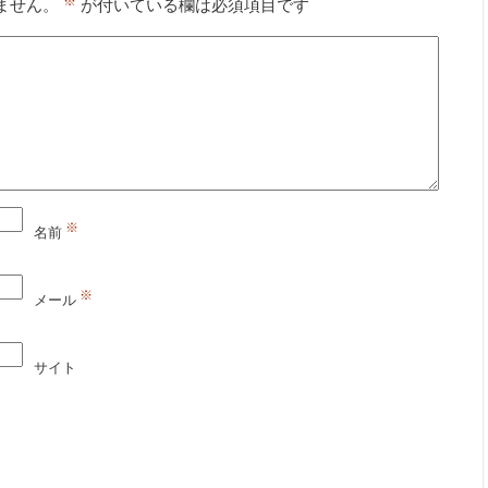
※
ません。
が付いている欄は必須項目です
※
名前
※
メール
サイト