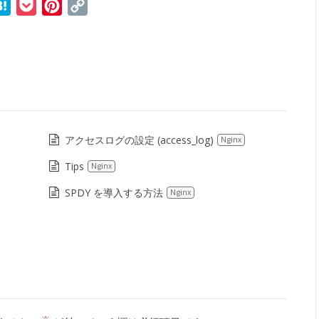
r
ne
Hatena
Pocket
Pinterest
Copy
Link
アクセスログの設定 (access_log)
Nginx
Tips
Nginx
SPDY を導入する方法
Nginx