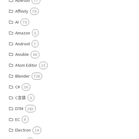
Ableton
77
Affinity
78
AI
79
Amazon
5
Android
7
Ansible
46
Atom Editor
25
Blender
728
C#
36
C言語
4
DTM
283
EC
8
Electron
14