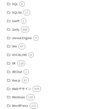
SQL
2
SQLite
17
Swift
2
Unity
869
Unreal Engine
9
Vim
47
VOCALOID
8
VR
118
VRChat
1
Vue.js
97
Webデザイン
439
Windows
105
WordPress
122