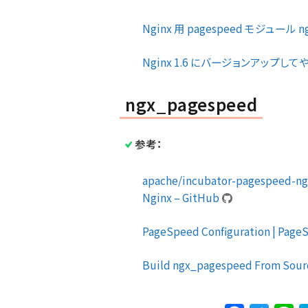
Nginx 用 pagespeed モジュール n
Nginx 1.6 にバージョンアップしてや
ngx_pagespeed
参考：
apache/incubator-pagespeed-ngx
Nginx – GitHub
PageSpeed Configuration | PageS
Build ngx_pagespeed From Sourc