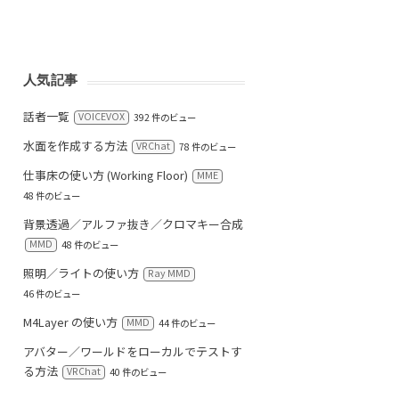
人気記事
話者一覧
VOICEVOX
392 件のビュー
水面を作成する方法
VRChat
78 件のビュー
仕事床の使い方 (Working Floor)
MME
48 件のビュー
背景透過／アルファ抜き／クロマキー合成
MMD
48 件のビュー
照明／ライトの使い方
Ray MMD
46 件のビュー
M4Layer の使い方
MMD
44 件のビュー
アバター／ワールドをローカルでテストす
る方法
VRChat
40 件のビュー