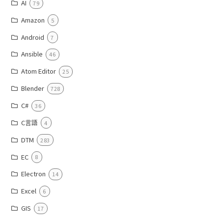
AI
79
Amazon
5
Android
7
Ansible
46
Atom Editor
25
Blender
728
C#
36
C言語
4
DTM
283
EC
8
Electron
14
Excel
6
GIS
17