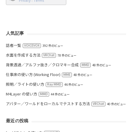
Privacy
-
Terms
人気記事
話者一覧
VOICEVOX
392 件のビュー
水面を作成する方法
VRChat
78 件のビュー
背景透過／アルファ抜き／クロマキー合成
MMD
48 件のビュー
仕事床の使い方 (Working Floor)
MME
48 件のビュー
照明／ライトの使い方
Ray MMD
46 件のビュー
M4Layer の使い方
MMD
44 件のビュー
アバター／ワールドをローカルでテストする方法
VRChat
40 件のビュー
最近の投稿