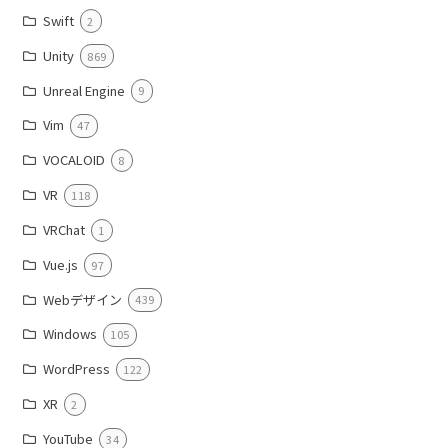
Swift
2
Unity
869
Unreal Engine
9
Vim
47
VOCALOID
8
VR
118
VRChat
1
Vue.js
97
Webデザイン
439
Windows
105
WordPress
122
XR
2
YouTube
34