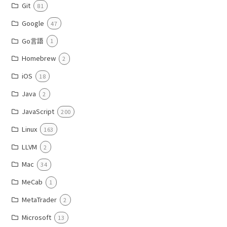
Git
81
Google
47
Go言語
1
Homebrew
2
iOS
18
Java
2
JavaScript
200
Linux
163
LLVM
2
Mac
34
MeCab
1
MetaTrader
2
Microsoft
13