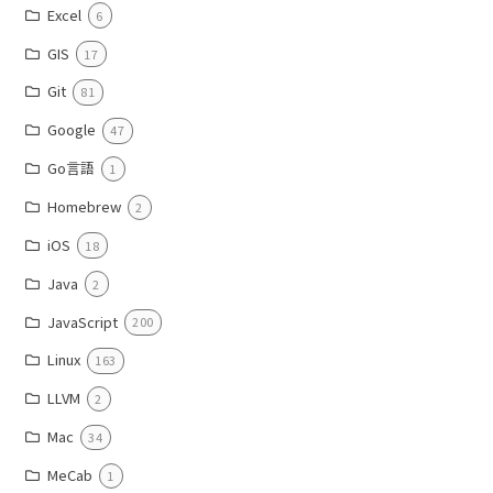
Excel
6
GIS
17
Git
81
Google
47
Go言語
1
Homebrew
2
iOS
18
Java
2
JavaScript
200
Linux
163
LLVM
2
Mac
34
MeCab
1