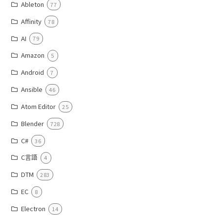
Ableton
77
Affinity
78
AI
79
Amazon
5
Android
7
Ansible
46
Atom Editor
25
Blender
728
C#
36
C言語
4
DTM
283
EC
8
Electron
14