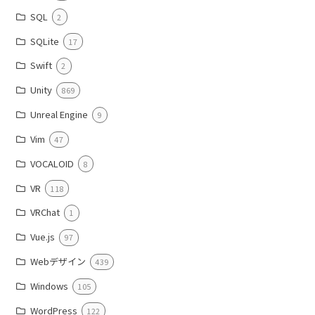
SQL
2
SQLite
17
Swift
2
Unity
869
Unreal Engine
9
Vim
47
VOCALOID
8
VR
118
VRChat
1
Vue.js
97
Webデザイン
439
Windows
105
WordPress
122