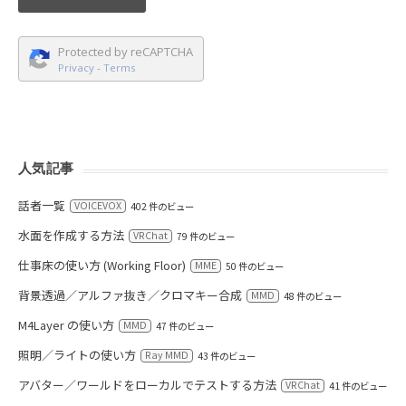
Protected by reCAPTCHA
Privacy
-
Terms
人気記事
話者一覧
VOICEVOX
402 件のビュー
水面を作成する方法
VRChat
79 件のビュー
仕事床の使い方 (Working Floor)
MME
50 件のビュー
背景透過／アルファ抜き／クロマキー合成
MMD
48 件のビュー
M4Layer の使い方
MMD
47 件のビュー
照明／ライトの使い方
Ray MMD
43 件のビュー
アバター／ワールドをローカルでテストする方法
VRChat
41 件のビュー