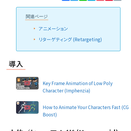
Lin
関連ページ
アニメーション
リターゲティング (Retargeting)
導入
Key Frame Animation of Low Poly
Character (Imphenzia)
How to Animate Your Characters Fast (CG
Boost)