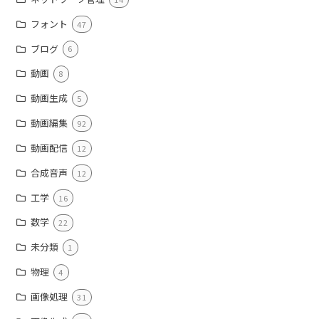
フォント
47
ブログ
6
動画
8
動画生成
5
動画編集
92
動画配信
12
合成音声
12
工学
16
数学
22
未分類
1
物理
4
画像処理
31