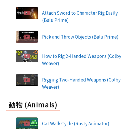
Attach Sword to Character Rig Easily
(Balu Prime)
Pick and Throw Objects (Balu Prime)
How to Rig 2-Handed Weapons (Colby
Weaver)
Rigging Two-Handed Weapons (Colby
Weaver)
動物 (Animals)
Cat Walk Cycle (Rusty Animator)