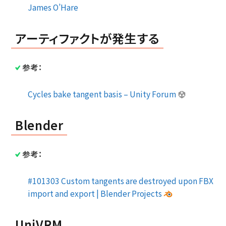
James O’Hare
アーティファクトが発生する
参考：
Cycles bake tangent basis – Unity Forum
Blender
参考：
#101303 Custom tangents are destroyed upon FBX
import and export | Blender Projects
UniVRM