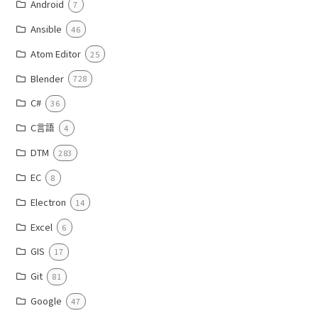
Android
7
Ansible
46
Atom Editor
25
Blender
728
C#
36
C言語
4
DTM
283
EC
8
Electron
14
Excel
6
GIS
17
Git
81
Google
47