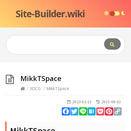
Site-Builder.wiki
MikkTSpace
/
3DCG
/
MikkTSpace
2023-02-15
2023-08-02
Facebook
Twitter
Line
Hatena
Pocket
Pinteres
Cop
Lin
MikkTSpace