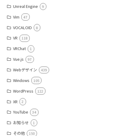
Unreal Engine
9
Vim
47
VOCALOID
8
VR
118
VRChat
1
Vue.js
97
Webデザイン
439
Windows
105
WordPress
122
XR
2
YouTube
34
お知らせ
1
その他
150