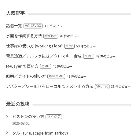
人気記事
話者一覧
VOICEVOX
393 件のビュー
水面を作成する方法
VRChat
78 件のビュー
仕事床の使い方 (Working Floor)
MME
50 件のビュー
背景透過／アルファ抜き／クロマキー合成
MMD
48 件のビュー
M4Layer の使い方
MMD
46 件のビュー
照明／ライトの使い方
Ray MMD
43 件のビュー
アバター／ワールドをローカルでテストする方法
VRChat
38 件のビュー
最近の投稿
ピストンの使い方
マイクラ
2026-08-02
タルコフ (Escape from Tarkov)