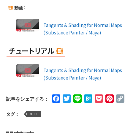
動画：
Tangents & Shading for Normal Maps
(Substance Painter / Maya)
チュートリアル
Tangents & Shading for Normal Maps
(Substance Painter / Maya)
Facebook
Twitter
Line
Hatena
Pocket
Pinteres
Cop
記事をシェアする：
Lin
タグ：
3DCG