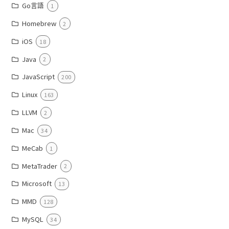
Go言語
1
Homebrew
2
iOS
18
Java
2
JavaScript
200
Linux
163
LLVM
2
Mac
34
MeCab
1
MetaTrader
2
Microsoft
13
MMD
128
MySQL
34