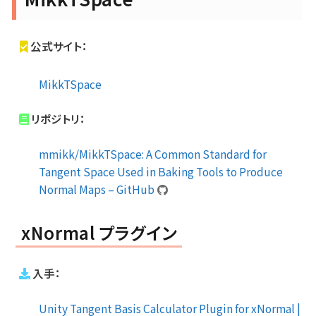
公式サイト：
MikkTSpace
リポジトリ：
mmikk/MikkTSpace: A Common Standard for
Tangent Space Used in Baking Tools to Produce
Normal Maps – GitHub
xNormal プラグイン
入手：
Unity Tangent Basis Calculator Plugin for xNormal |