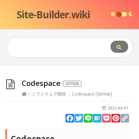
Site-Builder.wiki
Codespace
GitHub
/
ソフトウェア開発
/
Codespace
[
GitHub
]
2023-03-07
Facebook
Twitter
Line
Hatena
Pocket
Pinteres
Cop
Lin
Codespace