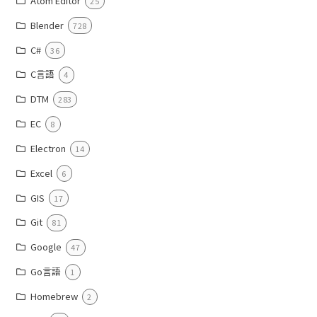
Atom Editor
25
Blender
728
C#
36
C言語
4
DTM
283
EC
8
Electron
14
Excel
6
GIS
17
Git
81
Google
47
Go言語
1
Homebrew
2