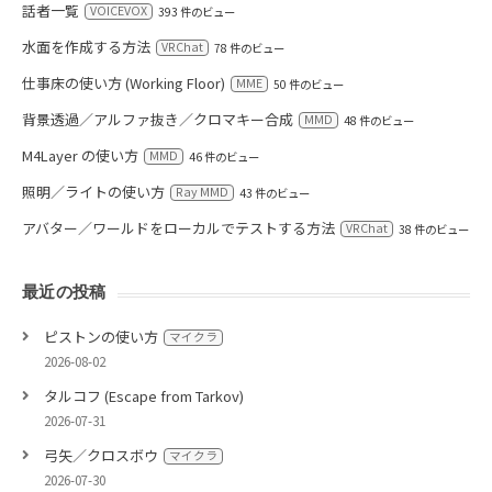
話者一覧
VOICEVOX
393 件のビュー
水面を作成する方法
VRChat
78 件のビュー
仕事床の使い方 (Working Floor)
MME
50 件のビュー
背景透過／アルファ抜き／クロマキー合成
MMD
48 件のビュー
M4Layer の使い方
MMD
46 件のビュー
照明／ライトの使い方
Ray MMD
43 件のビュー
アバター／ワールドをローカルでテストする方法
VRChat
38 件のビュー
最近の投稿
ピストンの使い方
マイクラ
2026-08-02
タルコフ (Escape from Tarkov)
2026-07-31
弓矢／クロスボウ
マイクラ
2026-07-30