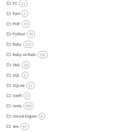
PC
21
Perl
2
PHP
34
Python
94
Ruby
212
Ruby on Rails
263
SNS
19
SQL
2
SQLite
17
Swift
2
Unity
869
Unreal Engine
9
Vim
47