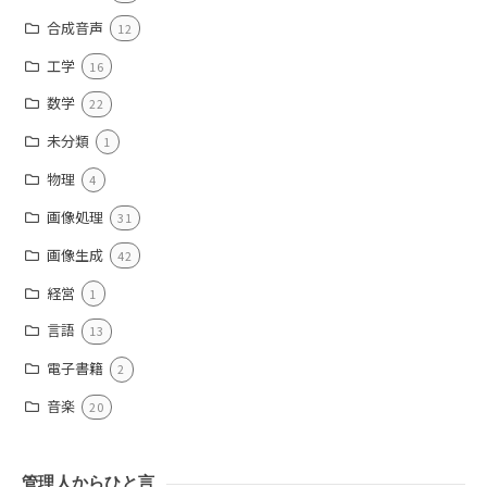
合成音声
12
工学
16
数学
22
未分類
1
物理
4
画像処理
31
画像生成
42
経営
1
言語
13
電子書籍
2
音楽
20
管理人からひと言