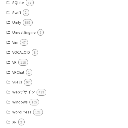
SQLite
17
Swift
2
Unity
869
Unreal Engine
9
Vim
47
VOCALOID
8
VR
118
VRChat
1
Vue.js
97
Webデザイン
439
Windows
105
WordPress
122
XR
2