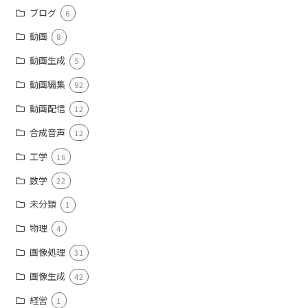
ブログ
6
動画
8
動画生成
5
動画編集
92
動画配信
12
合成音声
12
工学
16
数学
22
未分類
1
物理
4
画像処理
31
画像生成
42
経営
1