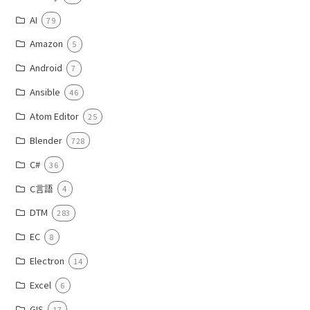
AI
79
Amazon
5
Android
7
Ansible
46
Atom Editor
25
Blender
728
C#
36
C言語
4
DTM
283
EC
8
Electron
14
Excel
6
GIS
17