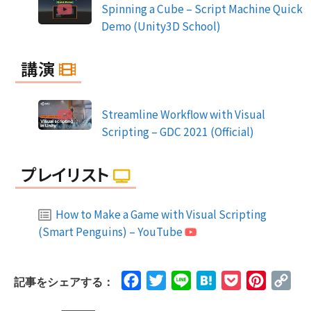
Spinning a Cube – Script Machine Quick
Demo (Unity3D School)
講演
Streamline Workflow with Visual
Scripting – GDC 2021 (Official)
プレイリスト
How to Make a Game with Visual Scripting
(Smart Penguins) – YouTube
Facebook
Twitter
Line
Hatena
Pocket
Pinteres
Cop
記事をシェアする：
Lin