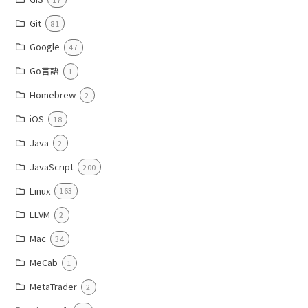
Git
81
Google
47
Go言語
1
Homebrew
2
iOS
18
Java
2
JavaScript
200
Linux
163
LLVM
2
Mac
34
MeCab
1
MetaTrader
2