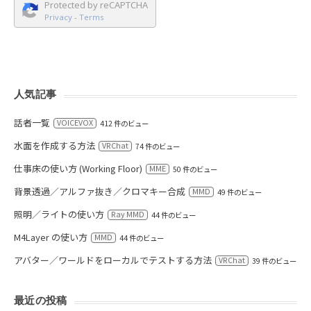
Protected by reCAPTCHA
Privacy
-
Terms
人気記事
話者一覧
VOICEVOX
412 件のビュー
水面を作成する方法
VRChat
74 件のビュー
仕事床の使い方 (Working Floor)
MME
50 件のビュー
背景透過／アルファ抜き／クロマキー合成
MMD
49 件のビュー
照明／ライトの使い方
Ray MMD
44 件のビュー
M4Layer の使い方
MMD
44 件のビュー
アバター／ワールドをローカルでテストする方法
VRChat
39 件のビュー
最近の投稿