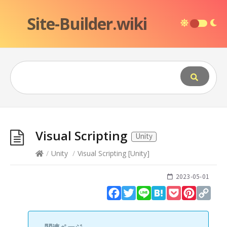
Site-Builder.wiki
Visual Scripting
Unity
/
Unity
/
Visual Scripting
[
Unity
]
2023-05-01
Facebook
Twitter
Line
Hatena
Pocket
Pinteres
Cop
Lin