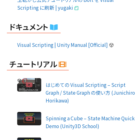
Scripting に刷新 | yugaki
ドキュメント
Visual Scripting | Unity Manual [Official]
チュートリアル
はじめての Visual Scripting – Script
Graph / State Graph の使い方 (Junichiro
Horikawa)
Spinning a Cube – State Machine Quick
Demo (Unity3D School)