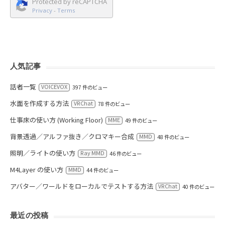
Protected by reCAPTCHA
Privacy
-
Terms
人気記事
話者一覧
VOICEVOX
397 件のビュー
水面を作成する方法
VRChat
78 件のビュー
仕事床の使い方 (Working Floor)
MME
49 件のビュー
背景透過／アルファ抜き／クロマキー合成
MMD
48 件のビュー
照明／ライトの使い方
Ray MMD
46 件のビュー
M4Layer の使い方
MMD
44 件のビュー
アバター／ワールドをローカルでテストする方法
VRChat
40 件のビュー
最近の投稿