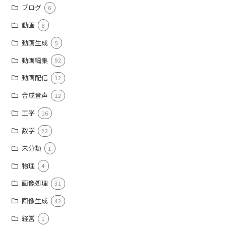
ブログ
6
動画
8
動画生成
5
動画編集
92
動画配信
12
合成音声
12
工学
16
数学
22
未分類
1
物理
4
画像処理
31
画像生成
42
経営
1