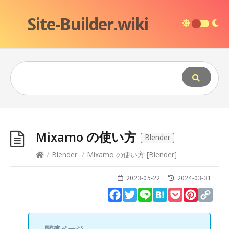
Site-Builder.wiki
Mixamo の使い方
Blender
/
Blender
/
Mixamo の使い方
[
Blender
]
2023-05-22
2024-03-31
Facebook
Twitter
Line
Hatena
Pocket
Pinteres
Cop
Lin