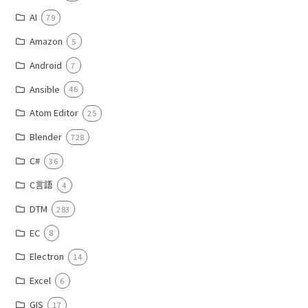
AI
79
Amazon
5
Android
7
Ansible
46
Atom Editor
25
Blender
728
C#
36
C言語
4
DTM
283
EC
8
Electron
14
Excel
6
GIS
17