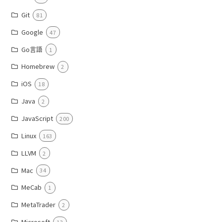
Git
81
Google
47
Go言語
1
Homebrew
2
iOS
18
Java
2
JavaScript
200
Linux
163
LLVM
2
Mac
34
MeCab
1
MetaTrader
2
Microsoft
13