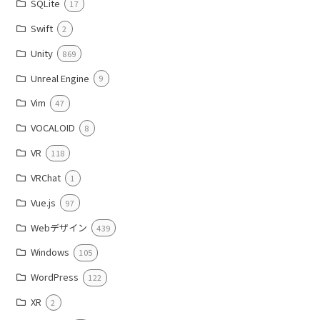
SQLite
17
Swift
2
Unity
869
Unreal Engine
9
Vim
47
VOCALOID
8
VR
118
VRChat
1
Vue.js
97
Webデザイン
439
Windows
105
WordPress
122
XR
2