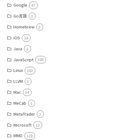
Google
47
Go言語
1
Homebrew
2
iOS
18
Java
2
JavaScript
200
Linux
163
LLVM
2
Mac
34
MeCab
1
MetaTrader
2
Microsoft
13
MMD
128