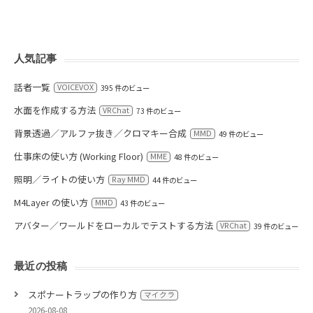
人気記事
話者一覧
VOICEVOX
395 件のビュー
水面を作成する方法
VRChat
73 件のビュー
背景透過／アルファ抜き／クロマキー合成
MMD
49 件のビュー
仕事床の使い方 (Working Floor)
MME
48 件のビュー
照明／ライトの使い方
Ray MMD
44 件のビュー
M4Layer の使い方
MMD
43 件のビュー
アバター／ワールドをローカルでテストする方法
VRChat
39 件のビュー
最近の投稿
スポナートラップの作り方
マイクラ
2026-08-08