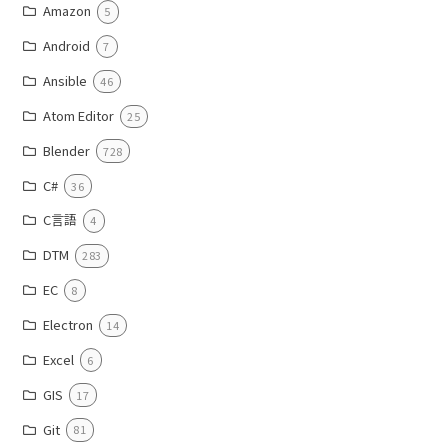
Amazon
5
Android
7
Ansible
46
Atom Editor
25
Blender
728
C#
36
C言語
4
DTM
283
EC
8
Electron
14
Excel
6
GIS
17
Git
81