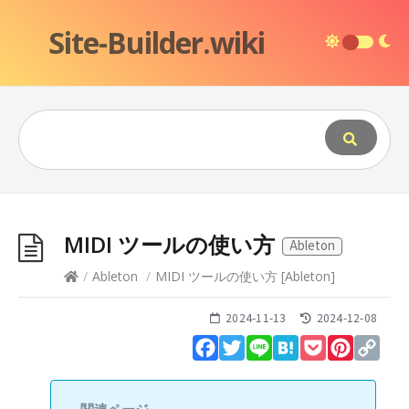
Site-Builder.wiki
MIDI ツールの使い方
Ableton
/
Ableton
/
MIDI ツールの使い方
[
Ableton
]
2024-11-13
2024-12-08
Facebook
Twitter
Line
Hatena
Pocket
Pinteres
Cop
Lin