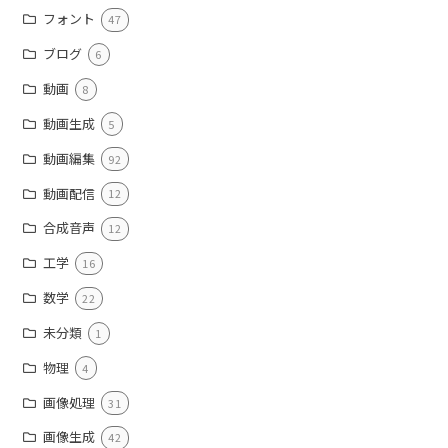
フォント
47
ブログ
6
動画
8
動画生成
5
動画編集
92
動画配信
12
合成音声
12
工学
16
数学
22
未分類
1
物理
4
画像処理
31
画像生成
42