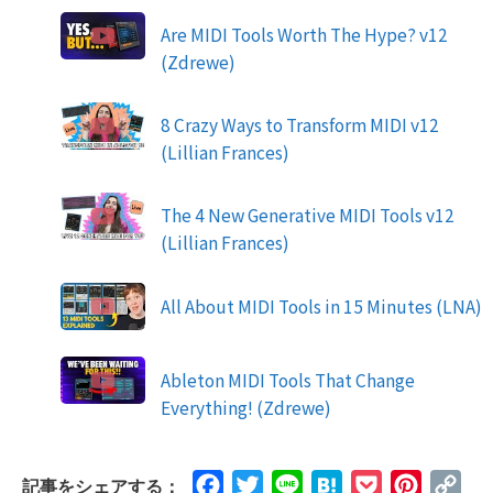
Are MIDI Tools Worth The Hype? v12
(Zdrewe)
8 Crazy Ways to Transform MIDI v12
(Lillian Frances)
The 4 New Generative MIDI Tools v12
(Lillian Frances)
All About MIDI Tools in 15 Minutes (LNA)
Ableton MIDI Tools That Change
Everything! (Zdrewe)
Facebook
Twitter
Line
Hatena
Pocket
Pinteres
Cop
記事をシェアする：