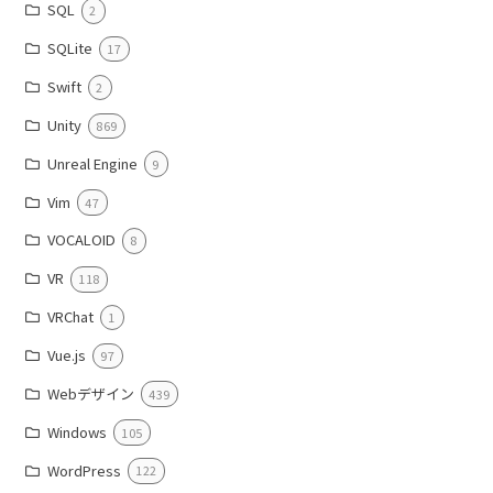
SQL
2
SQLite
17
Swift
2
Unity
869
Unreal Engine
9
Vim
47
VOCALOID
8
VR
118
VRChat
1
Vue.js
97
Webデザイン
439
Windows
105
WordPress
122