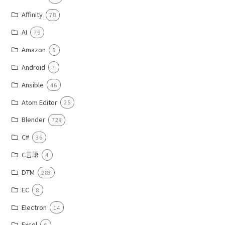
Affinity
78
AI
79
Amazon
5
Android
7
Ansible
46
Atom Editor
25
Blender
728
C#
36
C言語
4
DTM
283
EC
8
Electron
14
Excel
6