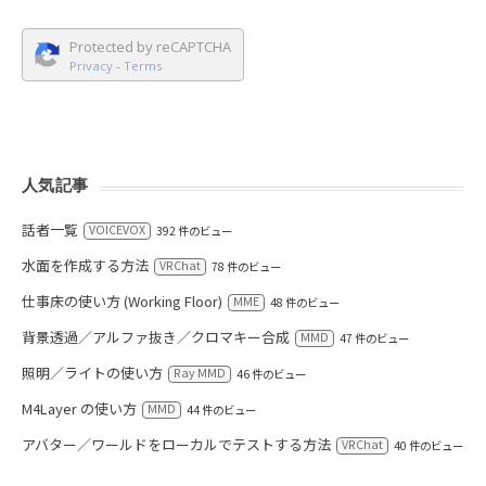
Protected by reCAPTCHA
Privacy
-
Terms
人気記事
話者一覧
VOICEVOX
392 件のビュー
水面を作成する方法
VRChat
78 件のビュー
仕事床の使い方 (Working Floor)
MME
48 件のビュー
背景透過／アルファ抜き／クロマキー合成
MMD
47 件のビュー
照明／ライトの使い方
Ray MMD
46 件のビュー
M4Layer の使い方
MMD
44 件のビュー
アバター／ワールドをローカルでテストする方法
VRChat
40 件のビュー