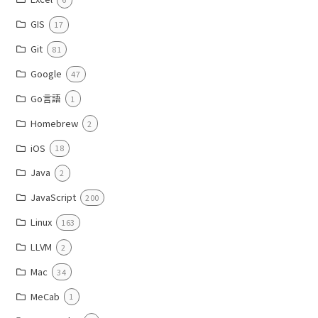
GIS
17
Git
81
Google
47
Go言語
1
Homebrew
2
iOS
18
Java
2
JavaScript
200
Linux
163
LLVM
2
Mac
34
MeCab
1