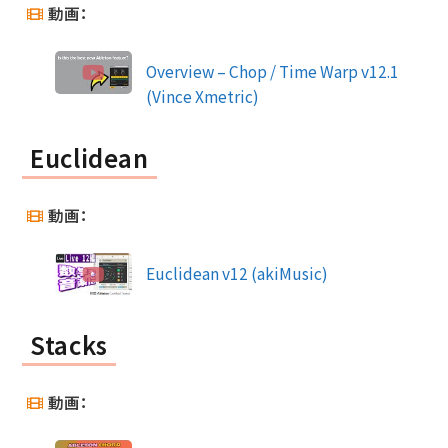
動画：
Overview – Chop / Time Warp v12.1
(Vince Xmetric)
Euclidean
動画：
Euclidean v12 (akiMusic)
Stacks
動画：