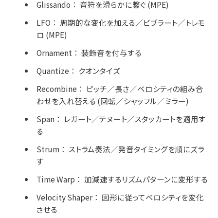
Glissando
：
音符を滑らかに繋ぐ (MPE)
LFO
：
周期的な変化を加える／ビブラート／トレモ
ロ (MPE)
Ornament
：
装飾音を付与する
Quantize
：
クオンタイズ
Recombine
：
ピッチ／長さ／ベロシティの組み合
わせを入れ替える (回転／シャッフル／ミラー)
Span
：
レガート／テヌート／スタッカートを適用す
る
Strum
：
ストラム奏法／発音タイミングを順にズラ
す
Time Warp
：
加減速するリズムパターンに変形する
Velocity Shaper
：
図形に従ってベロシティを変化
させる