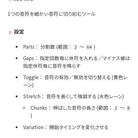
1つの音符を細かい音符に切り刻むツール
設定
Parts
：
分割数 (範囲
：
～
)
2
64
Gaps
：
指定回数毎に休符を入れる／マイナス値は
指定休符毎に音符を鳴らす
Toggle
：
音符の有効／無効を切り替える (黄色レ
ーン)
Stretch
：
音符を長くして強調する (水色レーン)
Chunks
：
伸ばした音符の長さ (範囲
：
～
2
8
)
Variation
：
開始タイミングを変化させる