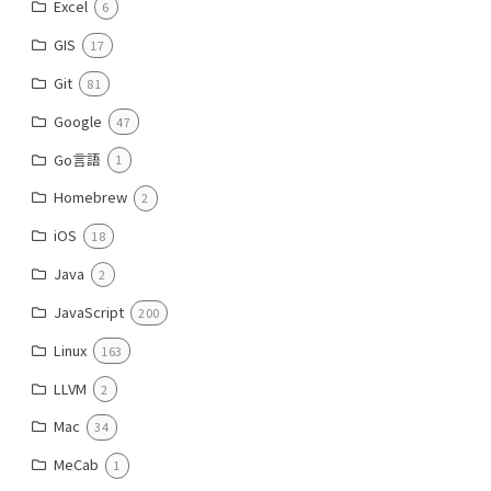
Excel
6
GIS
17
Git
81
Google
47
Go言語
1
Homebrew
2
iOS
18
Java
2
JavaScript
200
Linux
163
LLVM
2
Mac
34
MeCab
1