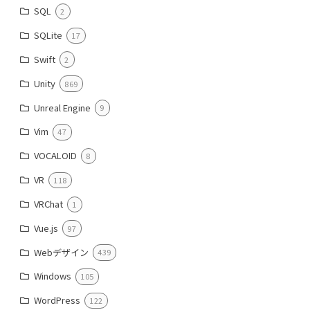
SQL
2
SQLite
17
Swift
2
Unity
869
Unreal Engine
9
Vim
47
VOCALOID
8
VR
118
VRChat
1
Vue.js
97
Webデザイン
439
Windows
105
WordPress
122