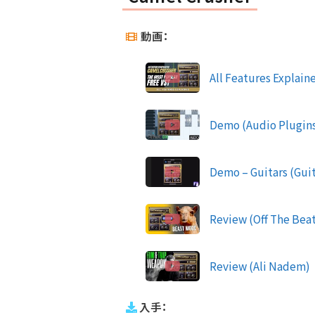
動画：
All Features Explain
Demo (Audio Plugins
Demo – Guitars (Guit
Review (Off The Bea
Review (Ali Nadem)
入手：