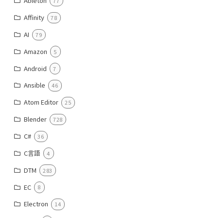
Ableton
77
Affinity
78
AI
79
Amazon
5
Android
7
Ansible
46
Atom Editor
25
Blender
728
C#
36
C言語
4
DTM
283
EC
8
Electron
14