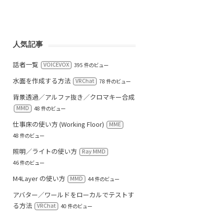
人気記事
話者一覧
VOICEVOX
395 件のビュー
水面を作成する方法
VRChat
78 件のビュー
背景透過／アルファ抜き／クロマキー合成
MMD
48 件のビュー
仕事床の使い方 (Working Floor)
MME
48 件のビュー
照明／ライトの使い方
Ray MMD
46 件のビュー
M4Layer の使い方
MMD
44 件のビュー
アバター／ワールドをローカルでテストす
る方法
VRChat
40 件のビュー