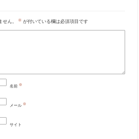
※
ません。
が付いている欄は必須項目です
※
名前
※
メール
サイト