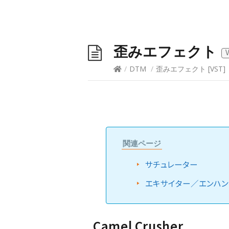
歪みエフェクト
/
DTM
/
歪みエフェクト
[
VST
]
関連ページ
サチュレーター
エキサイター／エンハ
Camel Crusher