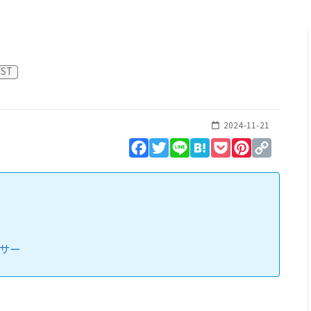
VST
2024-11-21
Facebook
Twitter
Line
Hatena
Pocket
Pinterest
Copy
Link
ンサー