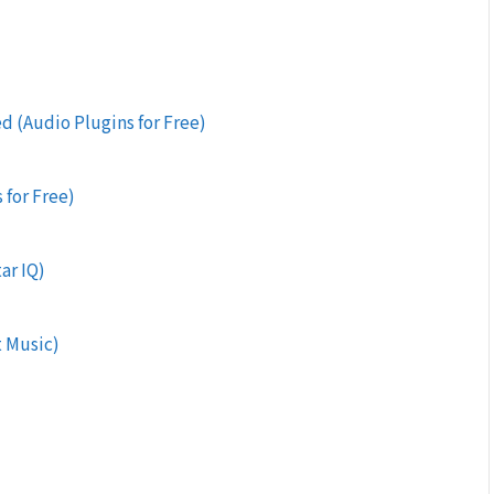
ed (Audio Plugins for Free)
 for Free)
ar IQ)
t Music)