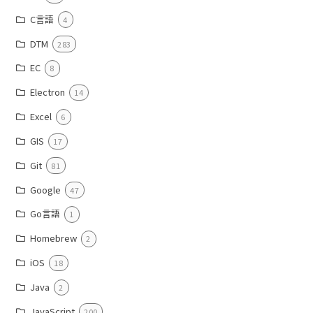
C言語
4
DTM
283
EC
8
Electron
14
Excel
6
GIS
17
Git
81
Google
47
Go言語
1
Homebrew
2
iOS
18
Java
2
JavaScript
200