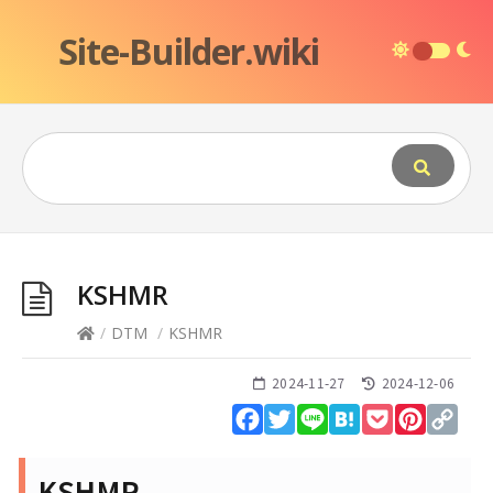
Site-Builder.wiki
KSHMR
/
DTM
/
KSHMR
2024-11-27
2024-12-06
Facebook
Twitter
Line
Hatena
Pocket
Pinteres
Cop
Lin
KSHMR