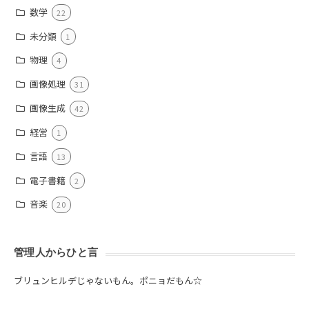
数学
22
未分類
1
物理
4
画像処理
31
画像生成
42
経営
1
言語
13
電子書籍
2
音楽
20
管理人からひと言
ブリュンヒルデじゃないもん。ポニョだもん☆