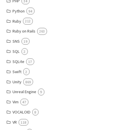
PHP
34
Python
94
Ruby
212
Ruby on Rails
263
SNS
19
SQL
2
SQLite
17
Swift
2
Unity
869
Unreal Engine
9
Vim
47
VOCALOID
8
VR
118