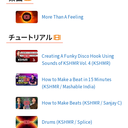
More Than A Feeling
チュートリアル
Creating A Funky Disco Hook Using
Sounds of KSHMR Vol. 4 (KSHMR)
How to Make a Beat in 15 Minutes
(KSHMR / Mashable India)
How to Make Beats (KSHMR / Sanjay C)
Drums (KSHMR / Splice)