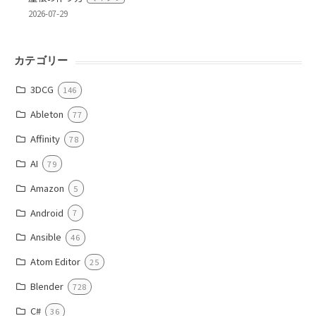
2026-07-29
カテゴリー
3DCG
146
Ableton
77
Affinity
78
AI
79
Amazon
5
Android
7
Ansible
46
Atom Editor
25
Blender
728
C#
36