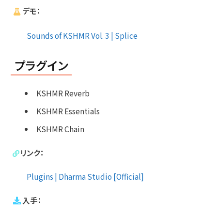
デモ：
Sounds of KSHMR Vol. 3 | Splice
プラグイン
KSHMR Reverb
KSHMR Essentials
KSHMR Chain
リンク：
Plugins | Dharma Studio [Official]
入手：