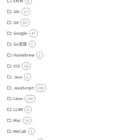
Excel
6
GIS
17
Git
81
Google
47
Go言語
1
Homebrew
2
iOS
18
Java
2
JavaScript
200
Linux
163
LLVM
2
Mac
34
MeCab
1