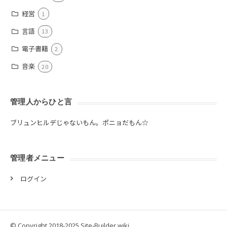
経営
1
言語
13
電子書籍
2
音楽
20
管理人からひと言
ブリュンヒルデじゃないもん。ポニョだもん☆
管理者メニュー
ログイン
© Copyright 2018-2025 Site-Builder.wiki