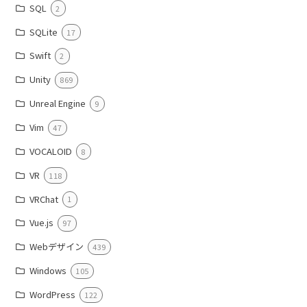
SQL
2
SQLite
17
Swift
2
Unity
869
Unreal Engine
9
Vim
47
VOCALOID
8
VR
118
VRChat
1
Vue.js
97
Webデザイン
439
Windows
105
WordPress
122