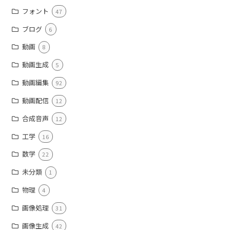
フォント
47
ブログ
6
動画
8
動画生成
5
動画編集
92
動画配信
12
合成音声
12
工学
16
数学
22
未分類
1
物理
4
画像処理
31
画像生成
42