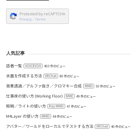
Protected by reCAPTCHA
Privacy
-
Terms
人気記事
話者一覧
VOICEVOX
403 件のビュー
水面を作成する方法
VRChat
80 件のビュー
背景透過／アルファ抜き／クロマキー合成
MMD
50 件のビュー
仕事床の使い方 (Working Floor)
MME
49 件のビュー
照明／ライトの使い方
Ray MMD
47 件のビュー
M4Layer の使い方
MMD
44 件のビュー
アバター／ワールドをローカルでテストする方法
VRChat
40 件のビュー