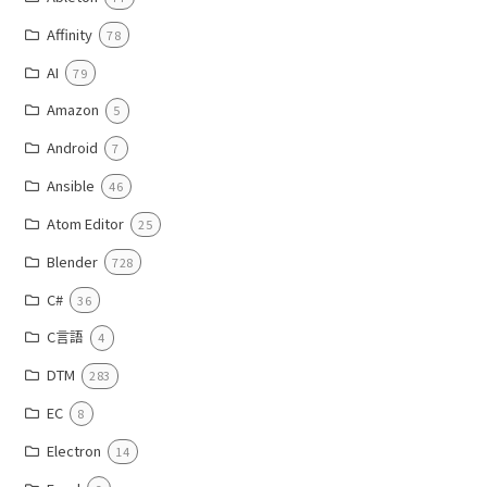
Affinity
78
AI
79
Amazon
5
Android
7
Ansible
46
Atom Editor
25
Blender
728
C#
36
C言語
4
DTM
283
EC
8
Electron
14