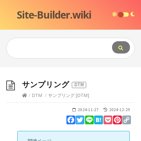
Site-Builder.wiki
サンプリング
DTM
/
DTM
/
サンプリング
[
DTM
]
2024-11-27
2024-12-29
Facebook
Twitter
Line
Hatena
Pocket
Pinteres
Cop
Lin