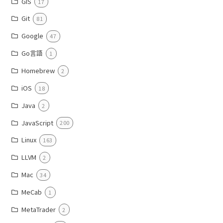
GIS
17
Git
81
Google
47
Go言語
1
Homebrew
2
iOS
18
Java
2
JavaScript
200
Linux
163
LLVM
2
Mac
34
MeCab
1
MetaTrader
2