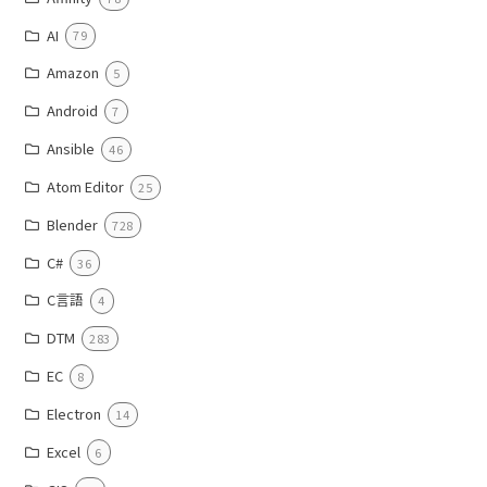
AI
79
Amazon
5
Android
7
Ansible
46
Atom Editor
25
Blender
728
C#
36
C言語
4
DTM
283
EC
8
Electron
14
Excel
6