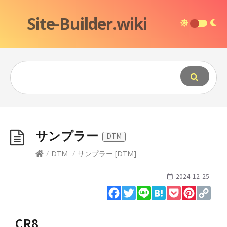
Site-Builder.wiki
サンプラー
DTM
/
DTM
/
サンプラー
[
DTM
]
2024-12-25
Facebook
Twitter
Line
Hatena
Pocket
Pinteres
Cop
Lin
CR8