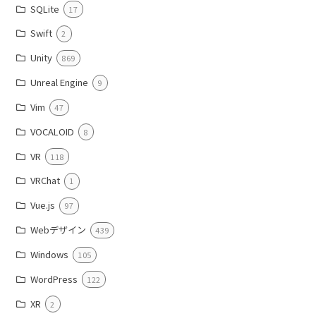
SQLite
17
Swift
2
Unity
869
Unreal Engine
9
Vim
47
VOCALOID
8
VR
118
VRChat
1
Vue.js
97
Webデザイン
439
Windows
105
WordPress
122
XR
2