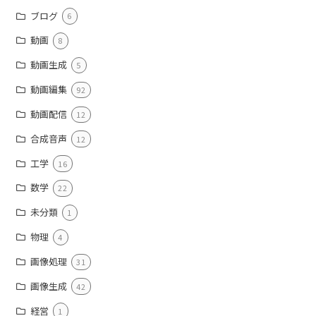
ブログ
6
動画
8
動画生成
5
動画編集
92
動画配信
12
合成音声
12
工学
16
数学
22
未分類
1
物理
4
画像処理
31
画像生成
42
経営
1