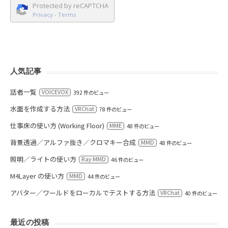
Protected by reCAPTCHA
Privacy
-
Terms
人気記事
話者一覧
VOICEVOX
392 件のビュー
水面を作成する方法
VRChat
78 件のビュー
仕事床の使い方 (Working Floor)
MME
48 件のビュー
背景透過／アルファ抜き／クロマキー合成
MMD
48 件のビュー
照明／ライトの使い方
Ray MMD
46 件のビュー
M4Layer の使い方
MMD
44 件のビュー
アバター／ワールドをローカルでテストする方法
VRChat
40 件のビュー
最近の投稿