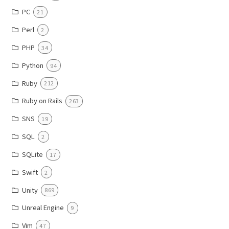
PC
21
Perl
2
PHP
34
Python
94
Ruby
212
Ruby on Rails
263
SNS
19
SQL
2
SQLite
17
Swift
2
Unity
869
Unreal Engine
9
Vim
47