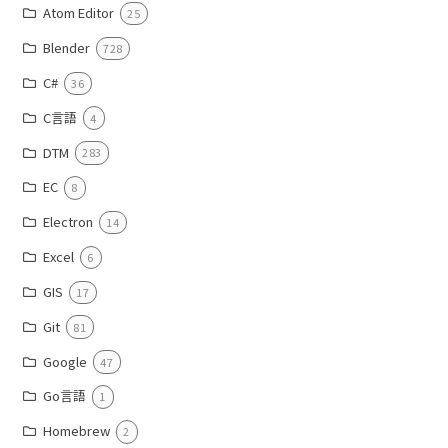
Atom Editor
25
Blender
728
C#
36
C言語
4
DTM
283
EC
8
Electron
14
Excel
6
GIS
17
Git
81
Google
47
Go言語
1
Homebrew
2