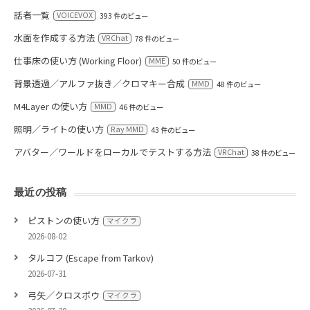
話者一覧
VOICEVOX
393 件のビュー
水面を作成する方法
VRChat
78 件のビュー
仕事床の使い方 (Working Floor)
MME
50 件のビュー
背景透過／アルファ抜き／クロマキー合成
MMD
48 件のビュー
M4Layer の使い方
MMD
46 件のビュー
照明／ライトの使い方
Ray MMD
43 件のビュー
アバター／ワールドをローカルでテストする方法
VRChat
38 件のビュー
最近の投稿
ピストンの使い方
マイクラ
2026-08-02
タルコフ (Escape from Tarkov)
2026-07-31
弓矢／クロスボウ
マイクラ