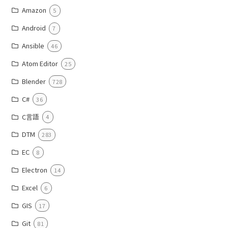
Amazon
5
Android
7
Ansible
46
Atom Editor
25
Blender
728
C#
36
C言語
4
DTM
283
EC
8
Electron
14
Excel
6
GIS
17
Git
81