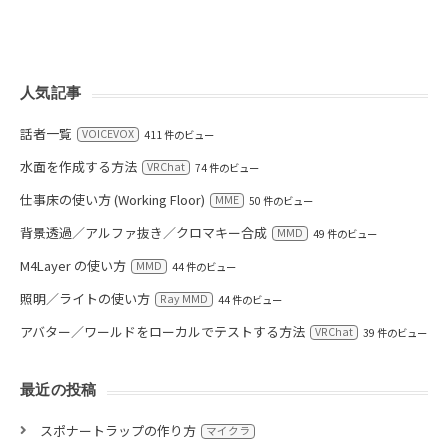
人気記事
話者一覧
VOICEVOX
411 件のビュー
水面を作成する方法
VRChat
74 件のビュー
仕事床の使い方 (Working Floor)
MME
50 件のビュー
背景透過／アルファ抜き／クロマキー合成
MMD
49 件のビュー
M4Layer の使い方
MMD
44 件のビュー
照明／ライトの使い方
Ray MMD
44 件のビュー
アバター／ワールドをローカルでテストする方法
VRChat
39 件のビュー
最近の投稿
スポナートラップの作り方
マイクラ