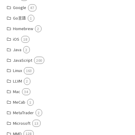
Google
47
Go言語
1
Homebrew
2
iOS
18
Java
2
JavaScript
200
Linux
163
LLVM
2
Mac
34
MeCab
1
MetaTrader
2
Microsoft
13
MMD
128