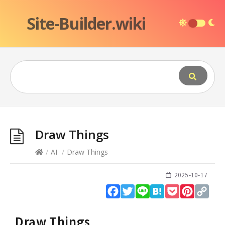
Site-Builder.wiki
Draw Things
/
AI
/
Draw Things
2025-10-17
Facebook
Twitter
Line
Hatena
Pocket
Pinteres
Cop
Lin
Draw Things