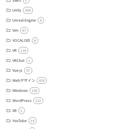
Swift
2
Unity
869
Unreal Engine
9
Vim
47
VOCALOID
8
VR
118
VRChat
1
Vue.js
97
Webデザイン
439
Windows
105
WordPress
122
XR
2
YouTube
34