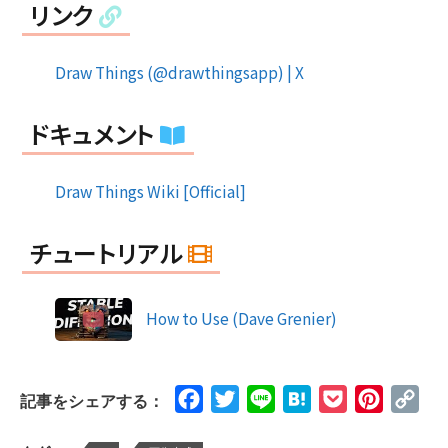
リンク
Draw Things (@drawthingsapp) | X
ドキュメント
Draw Things Wiki [Official]
チュートリアル
How to Use (Dave Grenier)
Facebook
Twitter
Line
Hatena
Pocket
Pinteres
Cop
記事をシェアする：
Lin