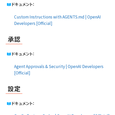
ドキュメント：
Custom Instructions with AGENTS.md | OpenAI
Developers [Official]
承認
ドキュメント：
Agent Approvals & Security | OpenAI Developers
[Official]
設定
ドキュメント：