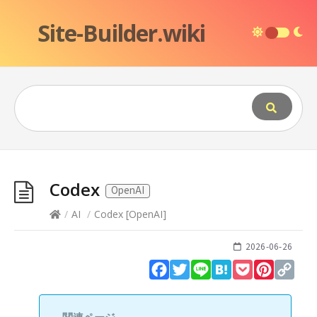
Site-Builder.wiki
Codex
OpenAI
/
AI
/
Codex
[
OpenAI
]
2026-06-26
Facebook
Twitter
Line
Hatena
Pocket
Pinteres
Cop
Lin