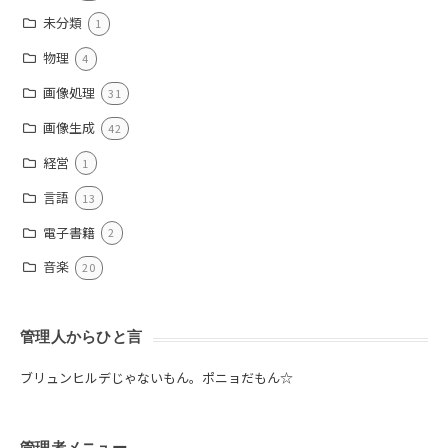
未分類
1
物理
4
画像処理
31
画像生成
42
経営
1
言語
13
電子書籍
2
音楽
20
管理人からひと言
ブリュンヒルデじゃないもん。ポニョだもん☆
管理者メニュー