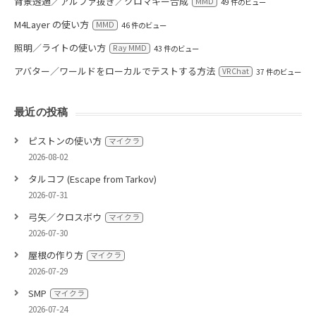
背景透過／アルファ抜き／クロマキー合成
MMD
49 件のビュー
M4Layer の使い方
MMD
46 件のビュー
照明／ライトの使い方
Ray MMD
43 件のビュー
アバター／ワールドをローカルでテストする方法
VRChat
37 件のビュー
最近の投稿
ピストンの使い方
マイクラ
2026-08-02
タルコフ (Escape from Tarkov)
2026-07-31
弓矢／クロスボウ
マイクラ
2026-07-30
屋根の作り方
マイクラ
2026-07-29
SMP
マイクラ
2026-07-24