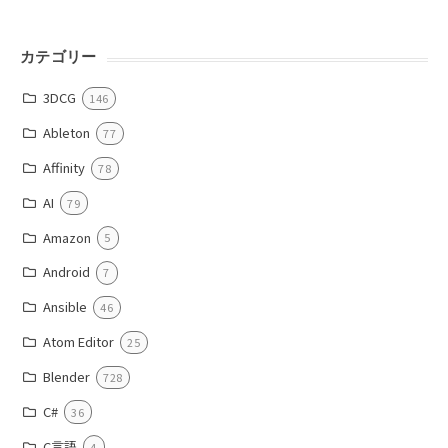
カテゴリー
3DCG
146
Ableton
77
Affinity
78
AI
79
Amazon
5
Android
7
Ansible
46
Atom Editor
25
Blender
728
C#
36
C言語
4