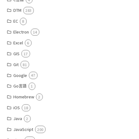
DTM
283
EC
8
Electron
14
Excel
6
GIS
17
Git
81
Google
47
Go言語
1
Homebrew
2
iOS
18
Java
2
JavaScript
200