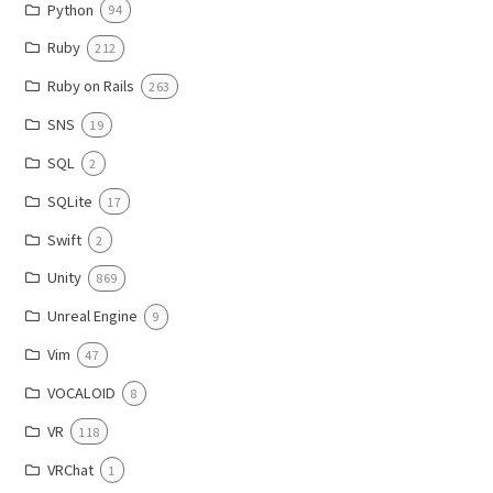
Python
94
Ruby
212
Ruby on Rails
263
SNS
19
SQL
2
SQLite
17
Swift
2
Unity
869
Unreal Engine
9
Vim
47
VOCALOID
8
VR
118
VRChat
1