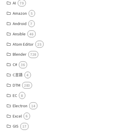
AI
79
Amazon
5
Android
7
Ansible
46
Atom Editor
25
Blender
728
C#
36
C言語
4
DTM
283
EC
8
Electron
14
Excel
6
GIS
17