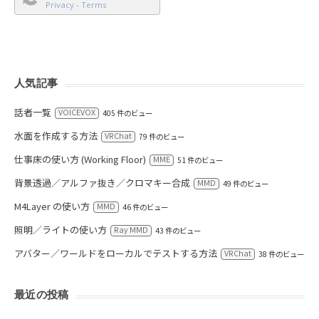
Privacy
-
Terms
人気記事
話者一覧
VOICEVOX
405 件のビュー
水面を作成する方法
VRChat
79 件のビュー
仕事床の使い方 (Working Floor)
MME
51 件のビュー
背景透過／アルファ抜き／クロマキー合成
MMD
49 件のビュー
M4Layer の使い方
MMD
46 件のビュー
照明／ライトの使い方
Ray MMD
43 件のビュー
アバター／ワールドをローカルでテストする方法
VRChat
38 件のビュー
最近の投稿