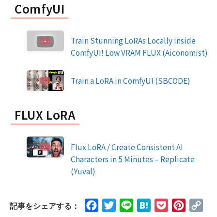
ComfyUI
Train Stunning LoRAs Locally inside
ComfyUI! Low VRAM FLUX (Aiconomist)
Train a LoRA in ComfyUI (SBCODE)
FLUX LoRA
Flux LoRA / Create Consistent AI
Characters in 5 Minutes – Replicate
(Yuval)
Facebook
Twitter
Line
Hatena
Pocket
Pinteres
Cop
記事をシェアする：