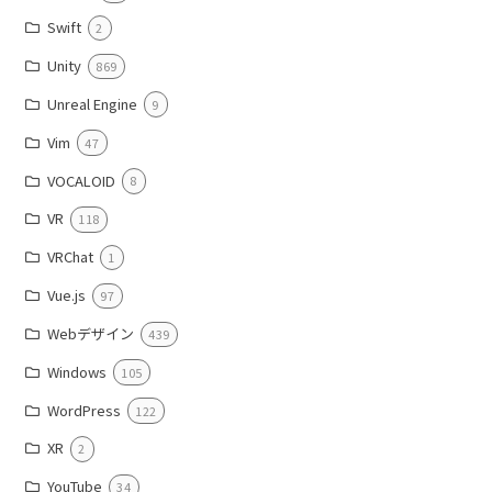
Swift
2
Unity
869
Unreal Engine
9
Vim
47
VOCALOID
8
VR
118
VRChat
1
Vue.js
97
Webデザイン
439
Windows
105
WordPress
122
XR
2
YouTube
34