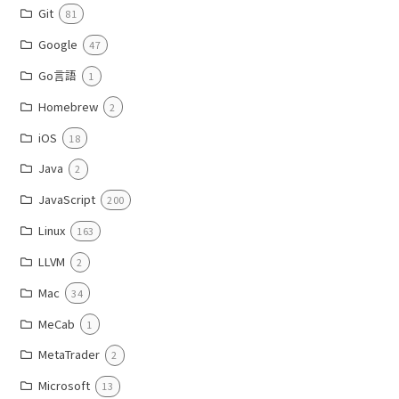
Git
81
Google
47
Go言語
1
Homebrew
2
iOS
18
Java
2
JavaScript
200
Linux
163
LLVM
2
Mac
34
MeCab
1
MetaTrader
2
Microsoft
13