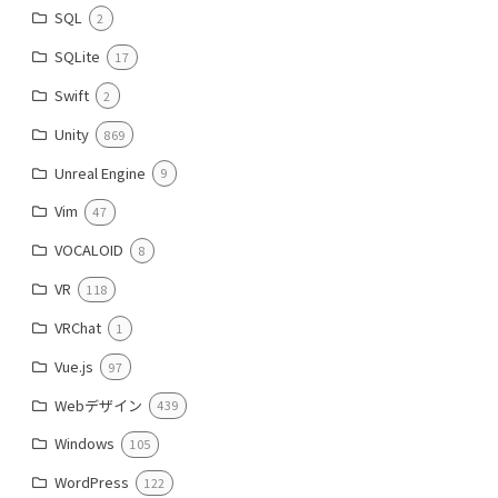
SQL
2
SQLite
17
Swift
2
Unity
869
Unreal Engine
9
Vim
47
VOCALOID
8
VR
118
VRChat
1
Vue.js
97
Webデザイン
439
Windows
105
WordPress
122