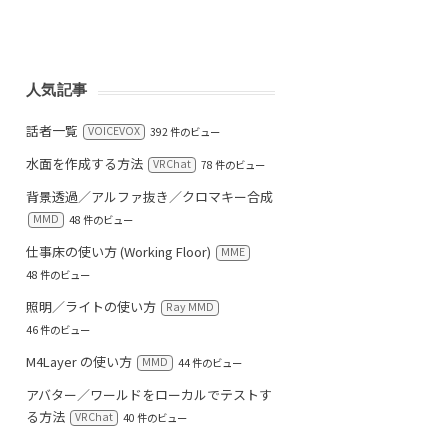
人気記事
話者一覧
VOICEVOX
392 件のビュー
水面を作成する方法
VRChat
78 件のビュー
背景透過／アルファ抜き／クロマキー合成
MMD
48 件のビュー
仕事床の使い方 (Working Floor)
MME
48 件のビュー
照明／ライトの使い方
Ray MMD
46 件のビュー
M4Layer の使い方
MMD
44 件のビュー
アバター／ワールドをローカルでテストす
る方法
VRChat
40 件のビュー