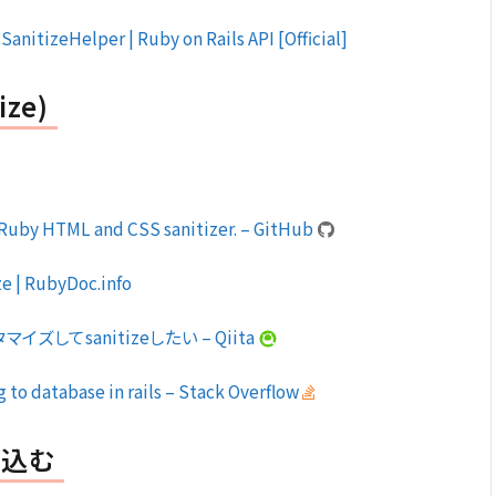
SanitizeHelper | Ruby on Rails API [Official]
ize)
 Ruby HTML and CSS sanitizer. – GitHub
e | RubyDoc.info
スタマイズしてsanitizeしたい – Qiita
g to database in rails – Stack Overflow
め込む