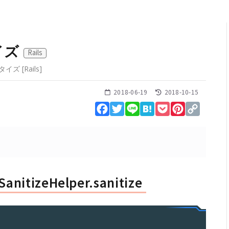
イズ
Rails
ニタイズ
[
Rails
]
2018-06-19
2018-10-15
Facebook
Twitter
Line
Hatena
Pocket
Pinterest
Copy
Link
SanitizeHelper.sanitize