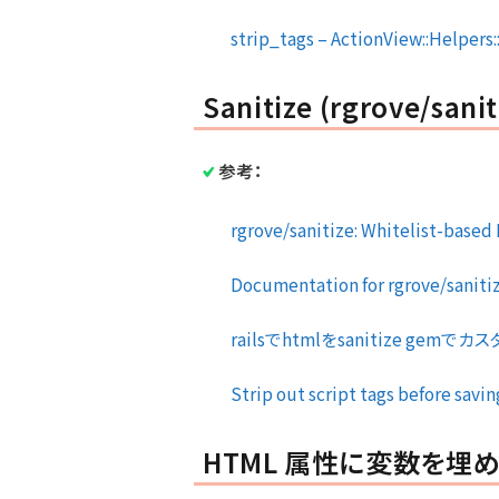
strip_tags – ActionView::Helpers::
Sanitize (rgrove/sanit
参考：
rgrove/sanitize: Whitelist-based
Documentation for rgrove/sanitiz
railsでhtmlをsanitize gemでカ
Strip out script tags before savin
HTML 属性に変数を埋