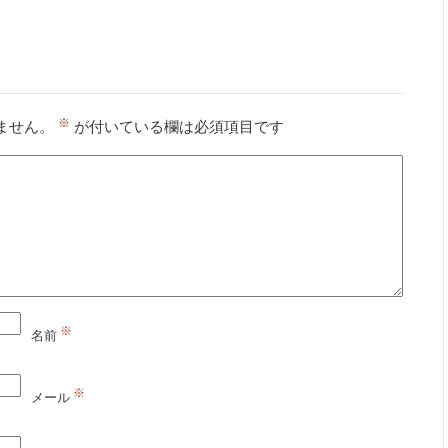
※
ません。
が付いている欄は必須項目です
※
名前
※
メール