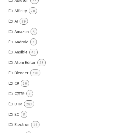
Ableton
77
Affinity
78
AI
79
Amazon
5
Android
7
Ansible
46
Atom Editor
25
Blender
728
C#
36
C言語
4
DTM
283
EC
8
Electron
14