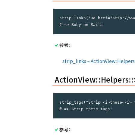
strip_links('<a href="http://ww
# => Ruby on Rails
参考：
strip_links – ActionView::Helpers:
ActionView::Helpers::
strip_tags("Strip <i>these</i> t
# => Strip these tags!
参考：