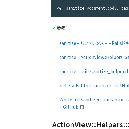
<%= sanitize @comment.body, tag
参考：
sanitize – リファレンス – – Rail
sanitize – ActionView::Helpers::Sa
sanitize – rails/sanitize_helper.rb
rails/rails-html-sanitizer – GitH
WhiteListSanitizer – rails-html-san
– GitHub
ActionView::Helpers::