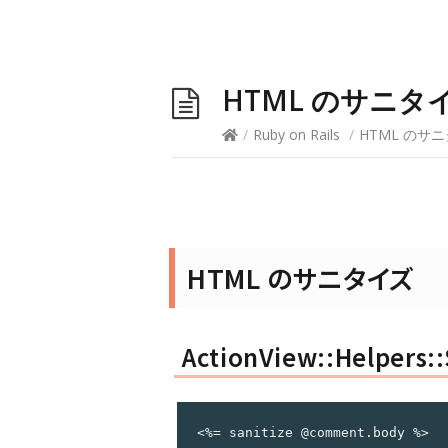
HTML のサニタ
/
Ruby on Rails
/
HTML のサ
HTML のサニタイズ
ActionView::Helpers::
<%= sanitize @comment.body %>
