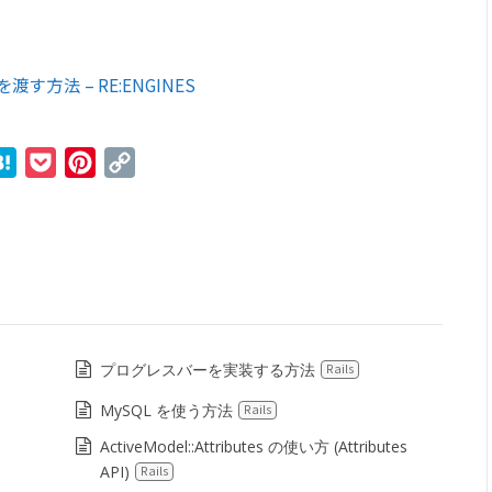
hを渡す方法 – RE:ENGINES
r
ne
Hatena
Pocket
Pinterest
Copy
Link
プログレスバーを実装する方法
Rails
MySQL を使う方法
Rails
ActiveModel::Attributes の使い方 (Attributes
API)
Rails