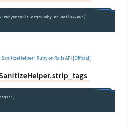
w.rubyonrails.org">Ruby on Rails</a>')

:SanitizeHelper | Ruby on Rails API [Official]
SanitizeHelper.strip_tags
ags!")
