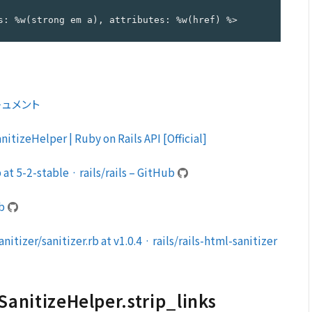
s: %w(strong em a), attributes: %w(href) %>
sドキュメント
nitizeHelper | Ruby on Rails API [Official]
 at 5-2-stable · rails/rails – GitHub
ub
itizer/sanitizer.rb at v1.0.4 · rails/rails-html-sanitizer
SanitizeHelper.strip_links