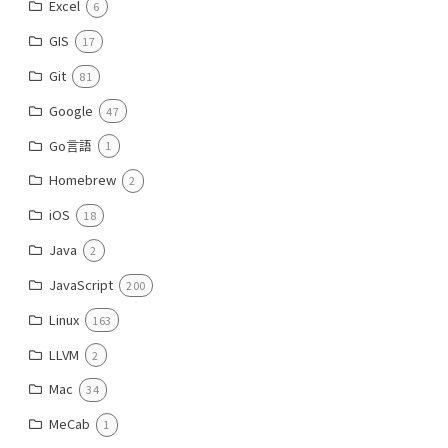
Excel
6
GIS
17
Git
81
Google
47
Go言語
1
Homebrew
2
iOS
18
Java
2
JavaScript
200
Linux
163
LLVM
2
Mac
34
MeCab
1